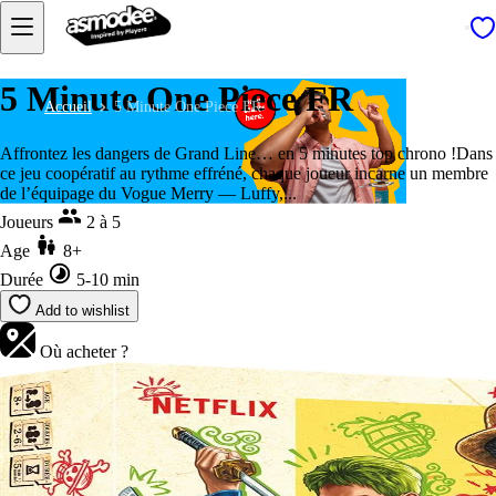
5 Minute One Piece FR
Accueil
5 Minute One Piece FR
Affrontez les dangers de Grand Line… en 5 minutes top chrono !Dans
ce jeu coopératif au rythme effréné, chaque joueur incarne un membre
de l’équipage du Vogue Merry — Luffy,...
Joueurs
2 à 5
Age
8+
Durée
5-10 min
Add to wishlist
Où acheter ?