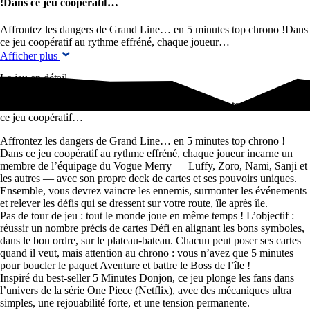
!Dans ce jeu coopératif…
Affrontez les dangers de Grand Line… en 5 minutes top chrono !Dans
ce jeu coopératif au rythme effréné, chaque joueur…
Afficher plus
Le jeu en détail
Affrontez les dangers de Grand Line… en 5 minutes top chrono !Dans
ce jeu coopératif…
Affrontez les dangers de Grand Line… en 5 minutes top chrono !
Dans ce jeu coopératif au rythme effréné, chaque joueur incarne un
membre de l’équipage du Vogue Merry — Luffy, Zoro, Nami, Sanji et
les autres — avec son propre deck de cartes et ses pouvoirs uniques.
Ensemble, vous devrez vaincre les ennemis, surmonter les événements
et relever les défis qui se dressent sur votre route, île après île.
Pas de tour de jeu : tout le monde joue en même temps ! L’objectif :
réussir un nombre précis de cartes Défi en alignant les bons symboles,
dans le bon ordre, sur le plateau-bateau. Chacun peut poser ses cartes
quand il veut, mais attention au chrono : vous n’avez que 5 minutes
pour boucler le paquet Aventure et battre le Boss de l’île !
Inspiré du best-seller 5 Minutes Donjon, ce jeu plonge les fans dans
l’univers de la série One Piece (Netflix), avec des mécaniques ultra
simples, une rejouabilité forte, et une tension permanente.