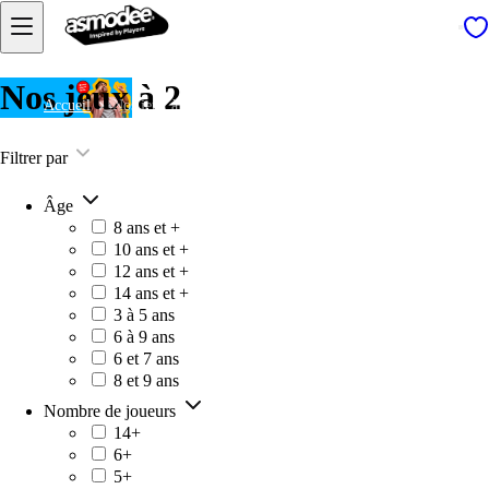
Nos jeux à 2
Accueil
Nos jeux à 2
Filtrer par
Âge
8 ans et +
10 ans et +
12 ans et +
14 ans et +
3 à 5 ans
6 à 9 ans
6 et 7 ans
8 et 9 ans
Nombre de joueurs
14+
6+
5+