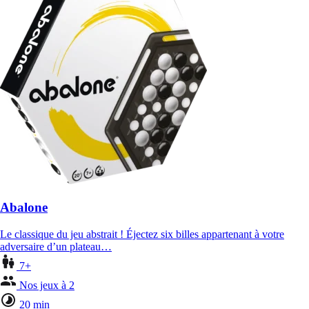
Abalone
Le classique du jeu abstrait ! Éjectez six billes appartenant à votre
adversaire d’un plateau…
7+
Nos jeux à 2
20 min