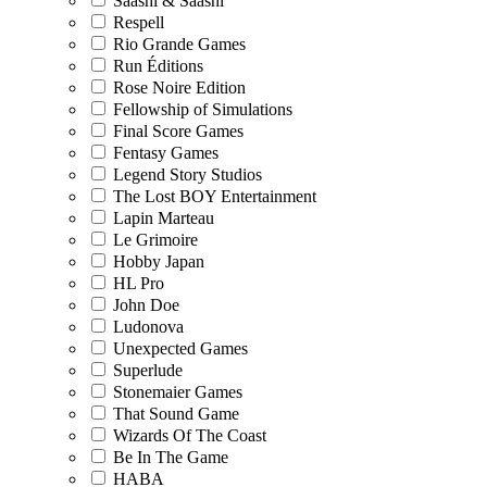
Saashi & Saashi
Respell
Rio Grande Games
Run Éditions
Rose Noire Edition
Fellowship of Simulations
Final Score Games
Fentasy Games
Legend Story Studios
The Lost BOY Entertainment
Lapin Marteau
Le Grimoire
Hobby Japan
HL Pro
John Doe
Ludonova
Unexpected Games
Superlude
Stonemaier Games
That Sound Game
Wizards Of The Coast
Be In The Game
HABA