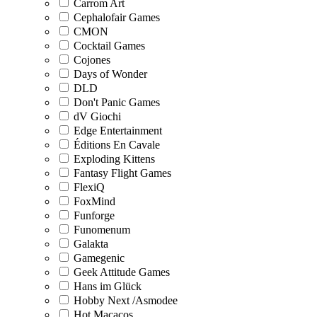
Carrom Art
Cephalofair Games
CMON
Cocktail Games
Cojones
Days of Wonder
DLD
Don't Panic Games
dV Giochi
Edge Entertainment
Éditions En Cavale
Exploding Kittens
Fantasy Flight Games
FlexiQ
FoxMind
Funforge
Funomenum
Galakta
Gamegenic
Geek Attitude Games
Hans im Glück
Hobby Next /Asmodee
Hot Macacos