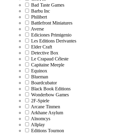
Bad Taste Games
Barbu Inc
Philibert
Battlefront Miniatures
Averse
Ediciones Primigenio
Les Editions Derivantes
Elder Craft
Detective Box
Le Crapaud Céleste
Capitaine Meeple
Equinox
Blueman
Boardcubator
Black Book Editions
Wonderbow Games
2F-Spiele
Arcane Tinmen
Arkhane Asylum
Alnomcys
Allplay
Editions Tournon