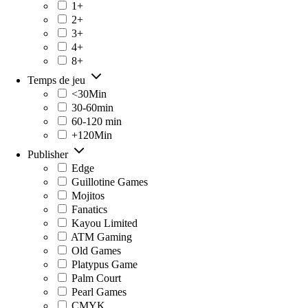
1+
2+
3+
4+
8+
Temps de jeu
<30Min
30-60min
60-120 min
+120Min
Publisher
Edge
Guillotine Games
Mojitos
Fanatics
Kayou Limited
ATM Gaming
Old Games
Platypus Game
Palm Court
Pearl Games
CMYK