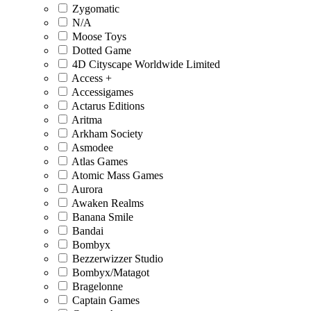
Zygomatic
N/A
Moose Toys
Dotted Game
4D Cityscape Worldwide Limited
Access +
Accessigames
Actarus Editions
Aritma
Arkham Society
Asmodee
Atlas Games
Atomic Mass Games
Aurora
Awaken Realms
Banana Smile
Bandai
Bombyx
Bezzerwizzer Studio
Bombyx/Matagot
Bragelonne
Captain Games