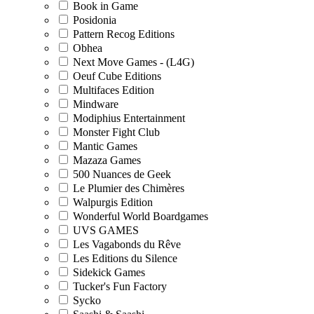
Book in Game
Posidonia
Pattern Recog Editions
Obhea
Next Move Games - (L4G)
Oeuf Cube Editions
Multifaces Edition
Mindware
Modiphius Entertainment
Monster Fight Club
Mantic Games
Mazaza Games
500 Nuances de Geek
Le Plumier des Chimères
Walpurgis Edition
Wonderful World Boardgames
UVS GAMES
Les Vagabonds du Rêve
Les Editions du Silence
Sidekick Games
Tucker's Fun Factory
Sycko