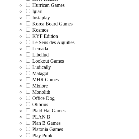
Hurrican Games
Igiari
Instaplay
Korea Board Games
Kosmos
KYF Edition
Le Sens des Aiguilles
Lemada
Libellud
Lookout Games
Ludically
Matagot
MHR Games
Mixlore
Monolith
Office Dog
Olibrius
Plaid Hat Games
PLAN B
Plan B Games
Platonia Games
Play Punk