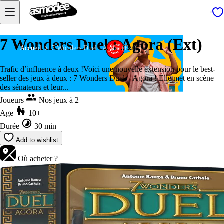
7 Wonders Duel : Agora (Ext)
Accueil
7 Wonders Duel : Agora (Ext)
Trafic d’influence à deux !Voici une nouvelle extension pour le best-
seller des jeux à deux : 7 Wonders Duel – Agora ! Elle met en scène
des sénateurs et leur...
Joueurs
Nos jeux à 2
Age
10+
Durée
30 min
Add to wishlist
Où acheter ?