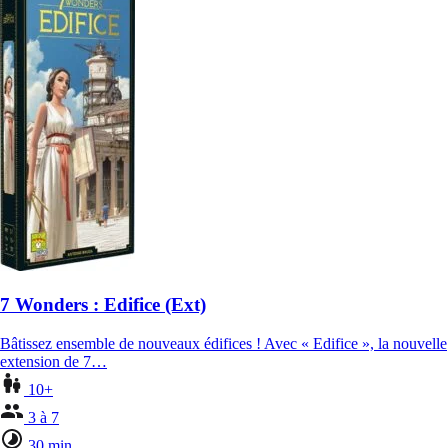
7 Wonders : Edifice (Ext)
Bâtissez ensemble de nouveaux édifices ! Avec « Edifice », la nouvelle
extension de 7…
10+
3 à 7
30 min