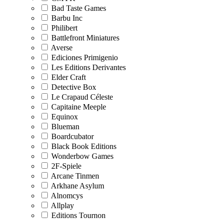
Bad Taste Games
Barbu Inc
Philibert
Battlefront Miniatures
Averse
Ediciones Primigenio
Les Editions Derivantes
Elder Craft
Detective Box
Le Crapaud Céleste
Capitaine Meeple
Equinox
Blueman
Boardcubator
Black Book Editions
Wonderbow Games
2F-Spiele
Arcane Tinmen
Arkhane Asylum
Alnomcys
Allplay
Editions Tournon