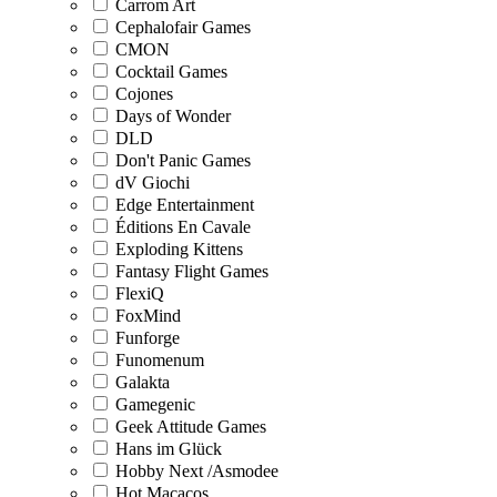
Carrom Art
Cephalofair Games
CMON
Cocktail Games
Cojones
Days of Wonder
DLD
Don't Panic Games
dV Giochi
Edge Entertainment
Éditions En Cavale
Exploding Kittens
Fantasy Flight Games
FlexiQ
FoxMind
Funforge
Funomenum
Galakta
Gamegenic
Geek Attitude Games
Hans im Glück
Hobby Next /Asmodee
Hot Macacos