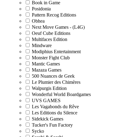
Book in Game
Posidonia
Pattern Recog Editions
Obhea
Next Move Games - (L4G)
Oeuf Cube Editions
Multifaces Edition
Mindware
Modiphius Entertainment
Monster Fight Club
Mantic Games
Mazaza Games
500 Nuances de Geek
Le Plumier des Chimères
Walpurgis Edition
Wonderful World Boardgames
UVS GAMES
Les Vagabonds du Rêve
Les Editions du Silence
Sidekick Games
Tucker's Fun Factory
Sycko