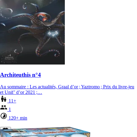
Architeuthis n°4
Au sommaire : Les actualités, Graal d’or ; Yaztromo ; Prix du livre-jeu
et Unif’ d’or 2021 ;…
11+
1
120+ min