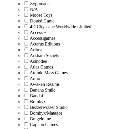
Zygomatic
N/A
Moose Toys
Dotted Game
4D Cityscape Worldwide Limited
Access +
Accessigames
Actarus Editions
Aritma
Arkham Society
Asmodee
Atlas Games
Atomic Mass Games
Aurora
Awaken Realms
Banana Smile
Bandai
Bombyx
Bezzerwizzer Studio
Bombyx/Matagot
Bragelonne
Captain Games