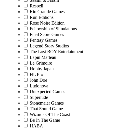
Saashi & Saashi
Respell
Rio Grande Games
Run Éditions
Rose Noire Edition
Fellowship of Simulations
Final Score Games
Fentasy Games
Legend Story Studios
The Lost BOY Entertainment
Lapin Marteau
Le Grimoire
Hobby Japan
HL Pro
John Doe
Ludonova
Unexpected Games
Superlude
Stonemaier Games
That Sound Game
Wizards Of The Coast
Be In The Game
HABA