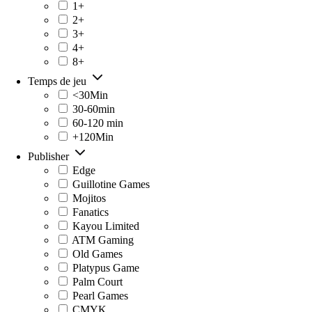
1+
2+
3+
4+
8+
Temps de jeu
<30Min
30-60min
60-120 min
+120Min
Publisher
Edge
Guillotine Games
Mojitos
Fanatics
Kayou Limited
ATM Gaming
Old Games
Platypus Game
Palm Court
Pearl Games
CMYK