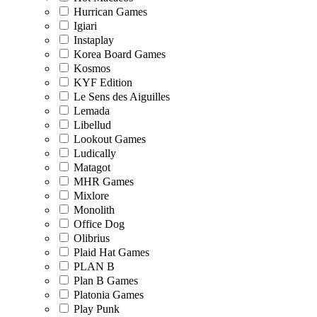
Hurrican Games
Igiari
Instaplay
Korea Board Games
Kosmos
KYF Edition
Le Sens des Aiguilles
Lemada
Libellud
Lookout Games
Ludically
Matagot
MHR Games
Mixlore
Monolith
Office Dog
Olibrius
Plaid Hat Games
PLAN B
Plan B Games
Platonia Games
Play Punk