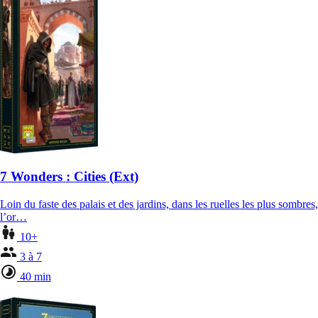
7 Wonders : Cities (Ext)
Loin du faste des palais et des jardins, dans les ruelles les plus sombres,
l’or…
10+
3 à 7
40 min