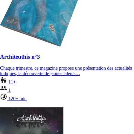
Architeuthis n°3
Chaque trimestre, ce magazine propose une présentation des actualités
ludiques, la découverte de jeunes talents…
11+
1
120+ min