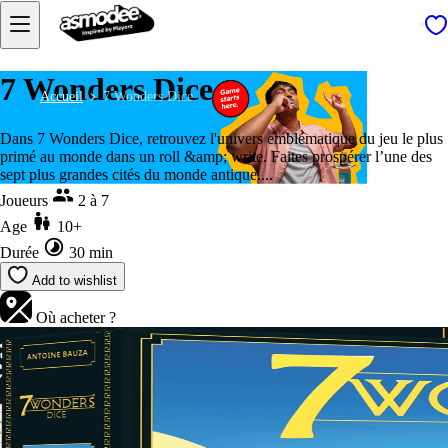
7 Wonders Dice
Accueil
7 Wonders Dice
Dans 7 Wonders Dice, retrouvez l'univers emblématique du jeu le plus
primé au monde dans un roll &amp; write. Faites prospérer l’une des
sept plus grandes cités du monde antique....
Joueurs
2 à 7
Age
10+
Durée
30 min
Add to wishlist
Où acheter ?