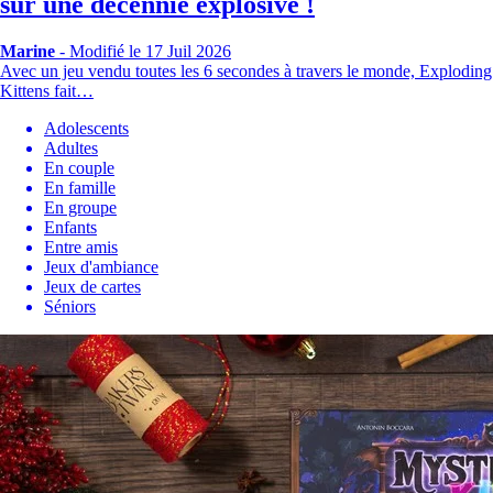
sur une décennie explosive !
Marine
-
Modifié le 17 Juil 2026
Avec un jeu vendu toutes les 6 secondes à travers le monde, Exploding
Kittens fait…
Adolescents
Adultes
En couple
En famille
En groupe
Enfants
Entre amis
Jeux d'ambiance
Jeux de cartes
Séniors