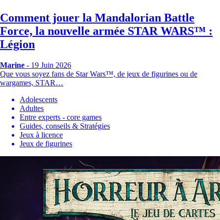
Comment jouer la Mandalorian Battle
Force, la nouvelle armée STAR WARS™ :
Légion
Marine
- 19 Juin 2026
Que vous soyez fans de Star Wars™, de jeux de figurines ou de
wargames, STAR…
Adolescents
Adultes
Entre experts - core games
Guides, conseils & Stratégies
Jeux à licence
Jeux de figurines