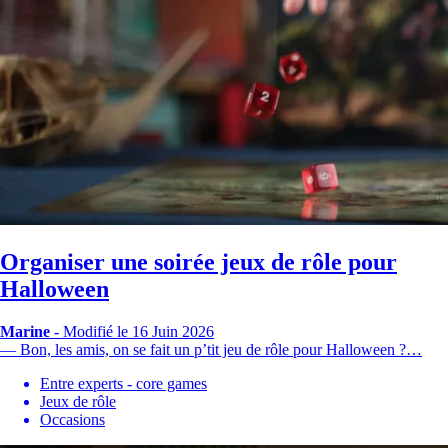
Organiser une soirée jeux de rôle pour
Halloween
Marine
-
Modifié le 16 Juin 2026
— Bon, les amis, on se fait un p’tit jeu de rôle pour Halloween ?…
Entre experts - core games
Jeux de rôle
Occasions