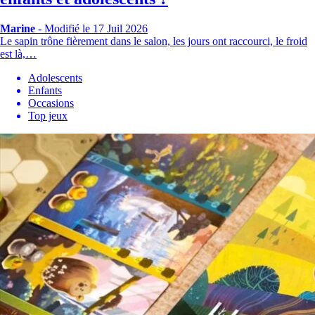
Marine
-
Modifié le 17 Juil 2026
Le sapin trône fièrement dans le salon, les jours ont raccourci, le froid
est là,…
Adolescents
Enfants
Occasions
Top jeux