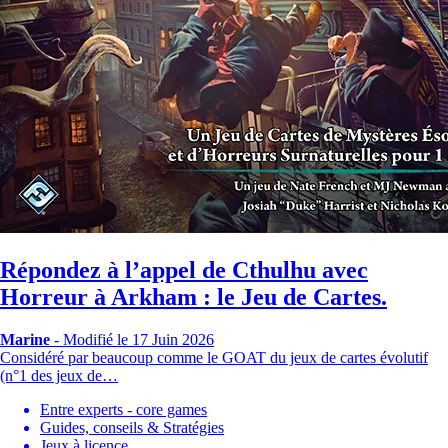
Répondez à l’appel de Cthulhu avec
Horreur à Arkham : le Jeu de Cartes.
Marine
-
Modifié le 17 Juin 2026
Considéré par beaucoup comme le GOAT du jeux de cartes évolutif
(n°1 des jeux de…
Entre experts - core games
Guides, conseils & Stratégies
Jeux à licence