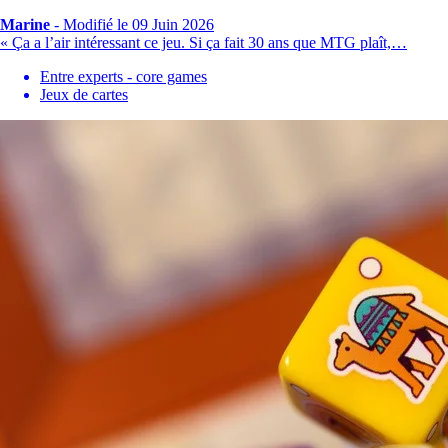
Marine
-
Modifié le 09 Juin 2026
« Ça a l’air intéressant ce jeu. Si ça fait 30 ans que MTG plaît,…
Entre experts - core games
Jeux de cartes