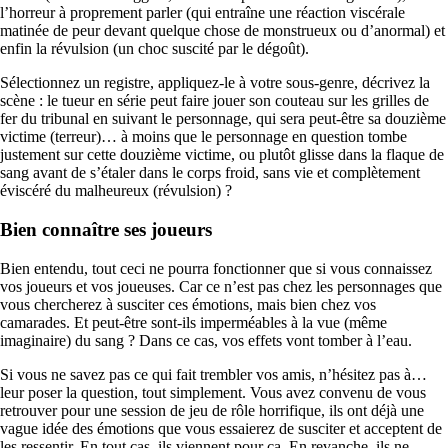
l’horreur à proprement parler (qui entraîne une réaction viscérale
matinée de peur devant quelque chose de monstrueux ou d’anormal) et
enfin la révulsion (un choc suscité par le dégoût).
Sélectionnez un registre, appliquez-le à votre sous-genre, décrivez la
scène : le tueur en série peut faire jouer son couteau sur les grilles de
fer du tribunal en suivant le personnage, qui sera peut-être sa douzième
victime (terreur)… à moins que le personnage en question tombe
justement sur cette douzième victime, ou plutôt glisse dans la flaque de
sang avant de s’étaler dans le corps froid, sans vie et complètement
éviscéré du malheureux (révulsion) ?
Bien connaître ses joueurs
Bien entendu, tout ceci ne pourra fonctionner que si vous connaissez
vos joueurs et vos joueuses. Car ce n’est pas chez les personnages que
vous chercherez à susciter ces émotions, mais bien chez vos
camarades. Et peut-être sont-ils imperméables à la vue (même
imaginaire) du sang ? Dans ce cas, vos effets vont tomber à l’eau.
Si vous ne savez pas ce qui fait trembler vos amis, n’hésitez pas à…
leur poser la question, tout simplement. Vous avez convenu de vous
retrouver pour une session de jeu de rôle horrifique, ils ont déjà une
vague idée des émotions que vous essaierez de susciter et acceptent de
les ressentir. En tout cas, ils viennent pour ça. En revanche, ils ne