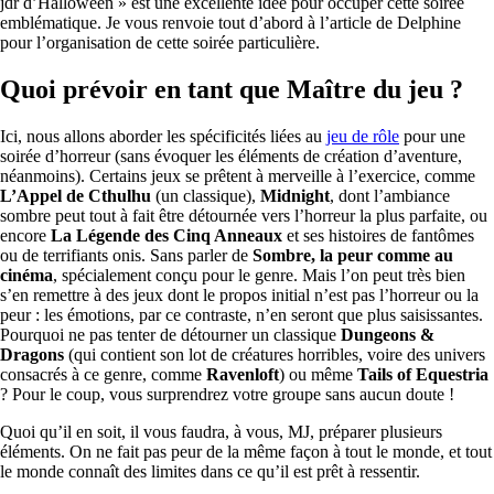
jdr d’Halloween » est une excellente idée pour occuper cette soirée
emblématique. Je vous renvoie tout d’abord à l’article de Delphine
pour l’organisation de cette soirée particulière.
Quoi prévoir en tant que Maître du jeu ?
Ici, nous allons aborder les spécificités liées au
jeu de rôle
pour une
soirée d’horreur (sans évoquer les éléments de création d’aventure,
néanmoins). Certains jeux se prêtent à merveille à l’exercice, comme
L’Appel de Cthulhu
(un classique),
Midnight
, dont l’ambiance
sombre peut tout à fait être détournée vers l’horreur la plus parfaite, ou
encore
La Légende des Cinq Anneaux
et ses histoires de fantômes
ou de terrifiants onis. Sans parler de
Sombre, la peur comme au
cinéma
, spécialement conçu pour le genre. Mais l’on peut très bien
s’en remettre à des jeux dont le propos initial n’est pas l’horreur ou la
peur : les émotions, par ce contraste, n’en seront que plus saisissantes.
Pourquoi ne pas tenter de détourner un classique
Dungeons &
Dragons
(qui contient son lot de créatures horribles, voire des univers
consacrés à ce genre, comme
Ravenloft
) ou même
Tails of Equestria
? Pour le coup, vous surprendrez votre groupe sans aucun doute !
Quoi qu’il en soit, il vous faudra, à vous, MJ, préparer plusieurs
éléments. On ne fait pas peur de la même façon à tout le monde, et tout
le monde connaît des limites dans ce qu’il est prêt à ressentir.