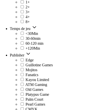
1+
2+
3+
4+
8+
Temps de jeu
<30Min
30-60min
60-120 min
+120Min
Publisher
Edge
Guillotine Games
Mojitos
Fanatics
Kayou Limited
ATM Gaming
Old Games
Platypus Game
Palm Court
Pearl Games
CMYK