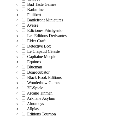
Bad Taste Games
Barbu Inc
Philibert
Battlefront Miniatures
Averse
Ediciones Primigenio
Les Editions Derivantes
Elder Craft
Detective Box
Le Crapaud Céleste
Capitaine Meeple
Equinox
Blueman
Boardcubator
Black Book Editions
Wonderbow Games
2F-Spiele
Arcane Tinmen
Arkhane Asylum
Alnomcys
Allplay
Editions Tournon