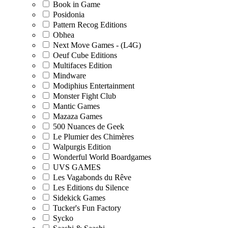
Book in Game
Posidonia
Pattern Recog Editions
Obhea
Next Move Games - (L4G)
Oeuf Cube Editions
Multifaces Edition
Mindware
Modiphius Entertainment
Monster Fight Club
Mantic Games
Mazaza Games
500 Nuances de Geek
Le Plumier des Chimères
Walpurgis Edition
Wonderful World Boardgames
UVS GAMES
Les Vagabonds du Rêve
Les Editions du Silence
Sidekick Games
Tucker's Fun Factory
Sycko