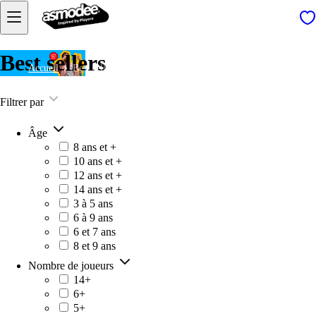
Best sellers
Accueil
Best sellers
Filtrer par
Âge
8 ans et +
10 ans et +
12 ans et +
14 ans et +
3 à 5 ans
6 à 9 ans
6 et 7 ans
8 et 9 ans
Nombre de joueurs
14+
6+
5+