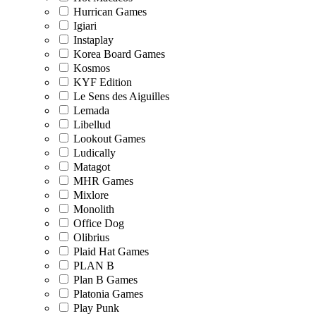
Hurrican Games
Igiari
Instaplay
Korea Board Games
Kosmos
KYF Edition
Le Sens des Aiguilles
Lemada
Libellud
Lookout Games
Ludically
Matagot
MHR Games
Mixlore
Monolith
Office Dog
Olibrius
Plaid Hat Games
PLAN B
Plan B Games
Platonia Games
Play Punk