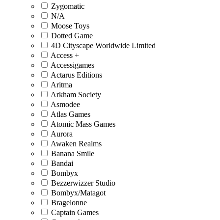
Zygomatic
N/A
Moose Toys
Dotted Game
4D Cityscape Worldwide Limited
Access +
Accessigames
Actarus Editions
Aritma
Arkham Society
Asmodee
Atlas Games
Atomic Mass Games
Aurora
Awaken Realms
Banana Smile
Bandai
Bombyx
Bezzerwizzer Studio
Bombyx/Matagot
Bragelonne
Captain Games