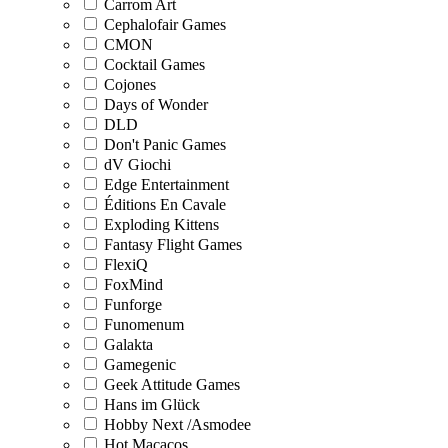
Carrom Art
Cephalofair Games
CMON
Cocktail Games
Cojones
Days of Wonder
DLD
Don't Panic Games
dV Giochi
Edge Entertainment
Éditions En Cavale
Exploding Kittens
Fantasy Flight Games
FlexiQ
FoxMind
Funforge
Funomenum
Galakta
Gamegenic
Geek Attitude Games
Hans im Glück
Hobby Next /Asmodee
Hot Macacos