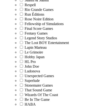
Saashi & Saashi
Respell
Rio Grande Games
Run Éditions
Rose Noire Edition
Fellowship of Simulations
Final Score Games
Fentasy Games
Legend Story Studios
The Lost BOY Entertainment
Lapin Marteau
Le Grimoire
Hobby Japan
HL Pro
John Doe
Ludonova
Unexpected Games
Superlude
Stonemaier Games
That Sound Game
Wizards Of The Coast
Be In The Game
HABA