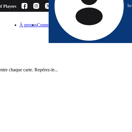
Se
f Players
À propos
Comment choisir ?
Blog
Espace Pro
Contact
ntre chaque carte. Repérez-le...