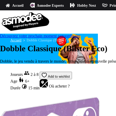
Accueil
Asmodee Experts
Hobby Next
Prin
Découvrez votre prochain moment extraordinaire
Accueil
Dobble Classique (Blister Eco)
Dobble Classique (Blister Eco)
Dobble, le jeu vendu à travers le monde, arrive dans une nouvelle prése
Joueurs
2 à 8
Add to wishlist
Age
6+
Où acheter ?
Durée
15 min