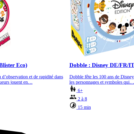
lister Eco)
Dobble : Disney DE/FR/I
 d’observation et de rapidité dans
Dobble fête les 100 ans de Disney
joueurs jouent en…
les personnages et symboles qui
6+
2 à 8
15 min