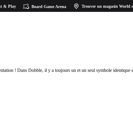
t & Play
Board Game Arena
Trouver un magasin
World o
ntation ! Dans Dobble, il y a toujours un et un seul symbole identique e