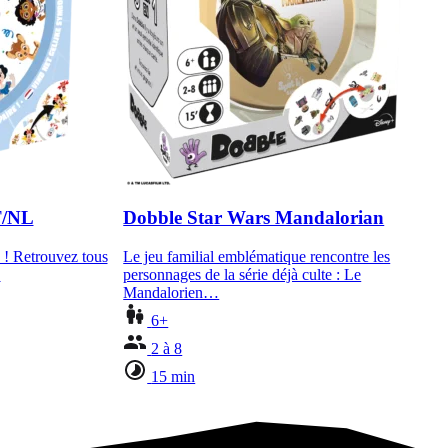
T/NL
Dobble Star Wars Mandalorian
 ! Retrouvez tous
Le jeu familial emblématique rencontre les
…
personnages de la série déjà culte : Le
Mandalorien…
6+
2 à 8
15 min