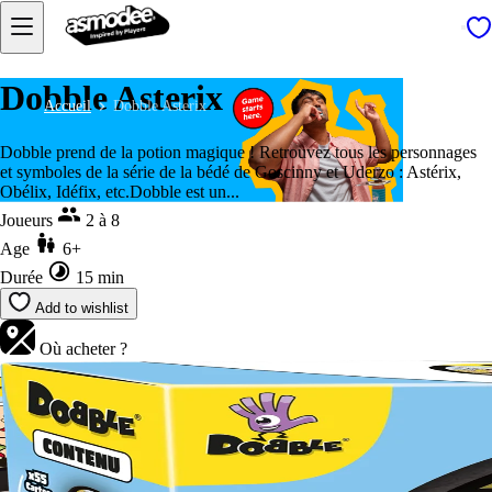
Dobble Asterix
Accueil
Dobble Asterix
Dobble prend de la potion magique ! Retrouvez tous les personnages
et symboles de la série de la bédé de Goscinny et Uderzo : Astérix,
Obélix, Idéfix, etc.Dobble est un...
Joueurs
2 à 8
Age
6+
Durée
15 min
Add to wishlist
Où acheter ?