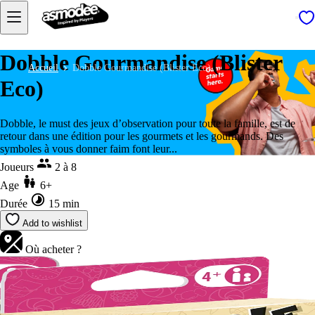
Dobble Gourmandise (Blister
Accueil
Dobble Gourmandise (Blister Eco)
Eco)
Dobble, le must des jeux d’observation pour toute la famille, est de
retour dans une édition pour les gourmets et les gourmands. Des
symboles à vous donner faim font leur...
Joueurs
2 à 8
Age
6+
Durée
15 min
Add to wishlist
Où acheter ?