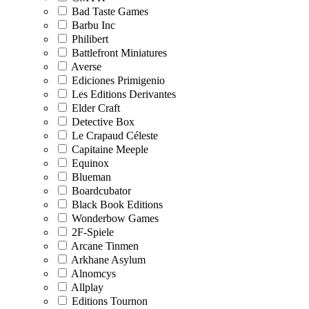
Bad Taste Games
Barbu Inc
Philibert
Battlefront Miniatures
Averse
Ediciones Primigenio
Les Editions Derivantes
Elder Craft
Detective Box
Le Crapaud Céleste
Capitaine Meeple
Equinox
Blueman
Boardcubator
Black Book Editions
Wonderbow Games
2F-Spiele
Arcane Tinmen
Arkhane Asylum
Alnomcys
Allplay
Editions Tournon