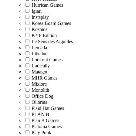
Hurrican Games
Igiari
Instaplay
Korea Board Games
Kosmos
KYF Edition
Le Sens des Aiguilles
Lemada
Libellud
Lookout Games
Ludically
Matagot
MHR Games
Mixlore
Monolith
Office Dog
Olibrius
Plaid Hat Games
PLAN B
Plan B Games
Platonia Games
Play Punk