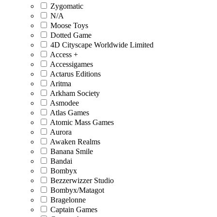
Zygomatic
N/A
Moose Toys
Dotted Game
4D Cityscape Worldwide Limited
Access +
Accessigames
Actarus Editions
Aritma
Arkham Society
Asmodee
Atlas Games
Atomic Mass Games
Aurora
Awaken Realms
Banana Smile
Bandai
Bombyx
Bezzerwizzer Studio
Bombyx/Matagot
Bragelonne
Captain Games