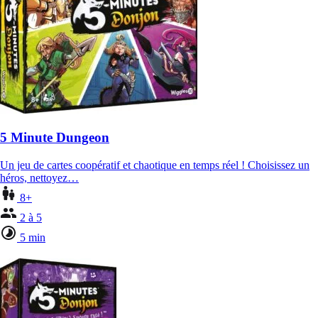
5 Minute Dungeon
Un jeu de cartes coopératif et chaotique en temps réel ! Choisissez un
héros, nettoyez…
8+
2 à 5
5 min