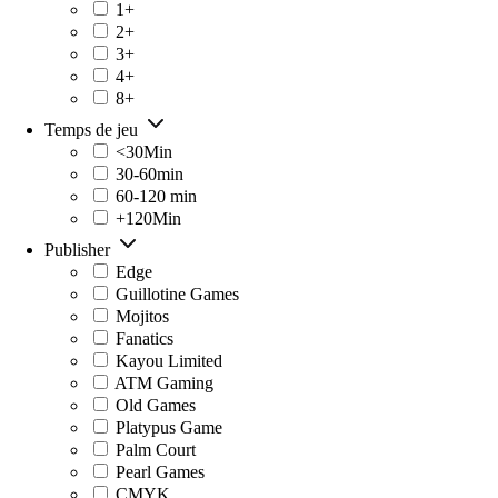
1+
2+
3+
4+
8+
Temps de jeu
<30Min
30-60min
60-120 min
+120Min
Publisher
Edge
Guillotine Games
Mojitos
Fanatics
Kayou Limited
ATM Gaming
Old Games
Platypus Game
Palm Court
Pearl Games
CMYK