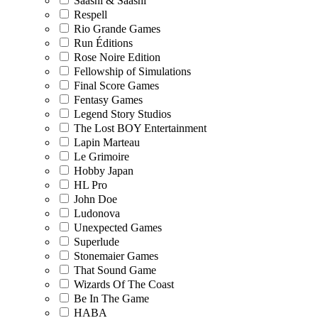
Saashi & Saashi
Respell
Rio Grande Games
Run Éditions
Rose Noire Edition
Fellowship of Simulations
Final Score Games
Fentasy Games
Legend Story Studios
The Lost BOY Entertainment
Lapin Marteau
Le Grimoire
Hobby Japan
HL Pro
John Doe
Ludonova
Unexpected Games
Superlude
Stonemaier Games
That Sound Game
Wizards Of The Coast
Be In The Game
HABA