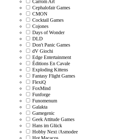
Carrom Art
Cephalofair Games
CMON
Cocktail Games
Cojones
Days of Wonder
DLD
Don't Panic Games
dV Giochi
Edge Entertainment
Éditions En Cavale
Exploding Kittens
Fantasy Flight Games
FlexiQ
FoxMind
Funforge
Funomenum
Galakta
Gamegenic
Geek Attitude Games
Hans im Glück
Hobby Next /Asmodee
Hot Macacos