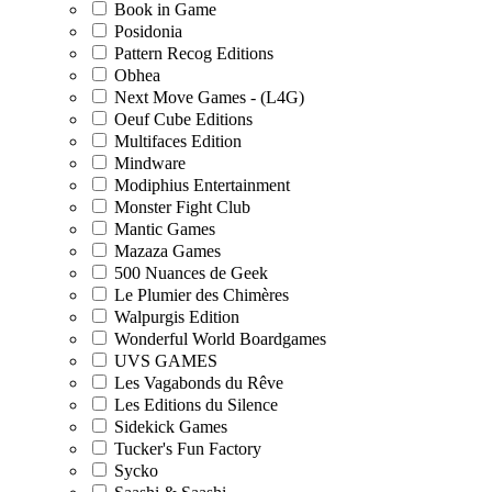
Book in Game
Posidonia
Pattern Recog Editions
Obhea
Next Move Games - (L4G)
Oeuf Cube Editions
Multifaces Edition
Mindware
Modiphius Entertainment
Monster Fight Club
Mantic Games
Mazaza Games
500 Nuances de Geek
Le Plumier des Chimères
Walpurgis Edition
Wonderful World Boardgames
UVS GAMES
Les Vagabonds du Rêve
Les Editions du Silence
Sidekick Games
Tucker's Fun Factory
Sycko