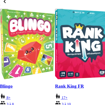
Blingo
Rank King FR
8+
17+
3 à 8
3 à 10