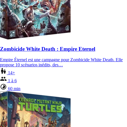
Zombicide White Death : Empire Eternel
Empire Éternel est une campagne pour Zombicide White Death. Elle
propose 10 scénarios inédits, des…
14+
1 à 6
60 min