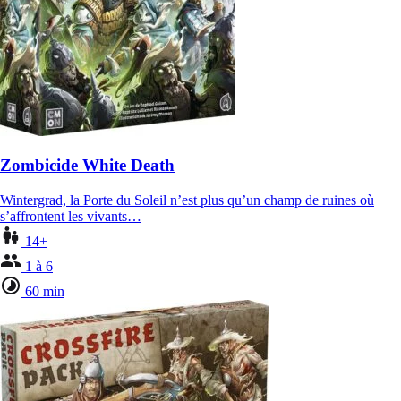
Zombicide White Death
Wintergrad, la Porte du Soleil n’est plus qu’un champ de ruines où
s’affrontent les vivants…
14+
1 à 6
60 min