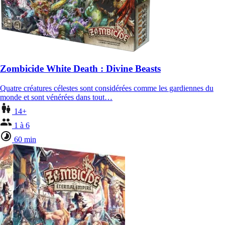
Zombicide White Death : Divine Beasts
Quatre créatures célestes sont considérées comme les gardiennes du
monde et sont vénérées dans tout…
14+
1 à 6
60 min