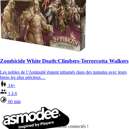
Zombicide White Death:Climbers-Terrorcotta Walkers
Les nobles de l’Antiquité étaient inhumés dans des tumulus avec leurs
biens les plus précieux…
14+
1 à 6
60 min
Restons connectés !