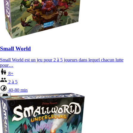
Small World
Small World est un jeu pour 2 à 5 joueurs dans lequel chacun lutte
pour…
8+
2 à 5
40-80 min