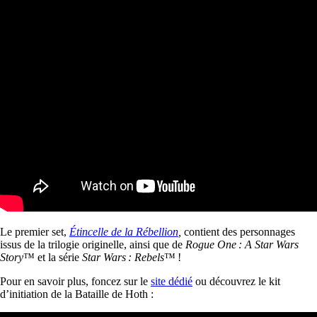
Le premier set,
Étincelle de la Rébellion
,
contient des personnages
issus de la trilogie originelle, ainsi que de
Rogue One : A Star Wars
Story
™ et la série
Star Wars : Rebels
™ !
Pour en savoir plus, foncez sur le
site dédié
ou découvrez le kit
d’initiation de la Bataille de Hoth :