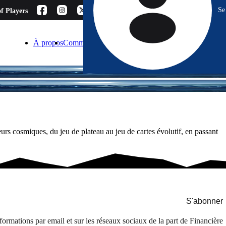
Se
f Players
À propos
Comment choisir ?
Blog
Espace Pro
Contact
rs cosmiques, du jeu de plateau au jeu de cartes évolutif, en passant
S'abonner
formations par email et sur les réseaux sociaux de la part de Financière