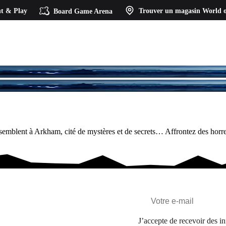
t & Play
Board Game Arena
Trouver un magasin
World o
semblent à Arkham, cité de mystères et de secrets… Affrontez des horreu
J’accepte de recevoir des in