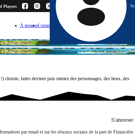
Se
f Players
À propos
Comment choisir ?
Blog
Espace Pro
Contact
!) choisie, faites deviner puis mimez des personnages, des lieux, des
S'abonner
formations par email et sur les réseaux sociaux de la part de Financière