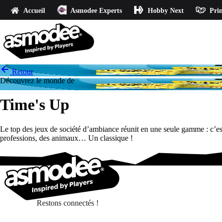
Accueil
Asmodee Experts
Hobby Next
Prin
Retour
Découvrez le monde de
Time's Up
Le top des jeux de société d’ambiance réunit en une seule gamme : c’est 
professions, des animaux… Un classique !
Restons connectés !