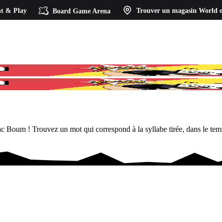
t & Play
Board Game Arena
Trouver un magasin
World o
 Tac Boum ! Trouvez un mot qui correspond à la syllabe tirée, dans le te