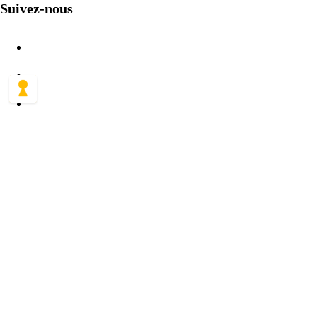
Suivez-nous
Asmodee 2026
Page d'accueil
Nos partenaires
Conditions Générales d’Utilisation
Protection des données personnelles
Mentions légales
Politique relative aux cookies
Social
Gérer mes cookies