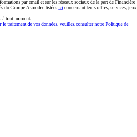
formations par email et sur les réseaux sociaux de la part de Financière
és du Groupe Asmodee listées
ici
concernant leurs offres, services, jeux
s à tout moment.
 le traitement de vos données, veuillez consulter notre Politique de