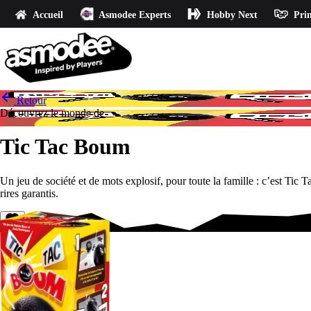
Accueil
Asmodee Experts
Hobby Next
Prin
Retour
Découvrez le monde de
Tic Tac Boum
Un jeu de société et de mots explosif, pour toute la famille : c’est Tic
rires garantis.