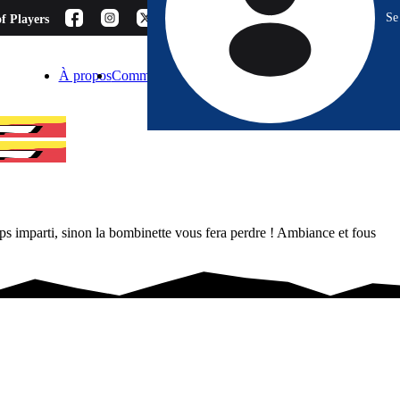
Se
f Players
À propos
Comment choisir ?
Blog
Espace Pro
Contact
mps imparti, sinon la bombinette vous fera perdre ! Ambiance et fous