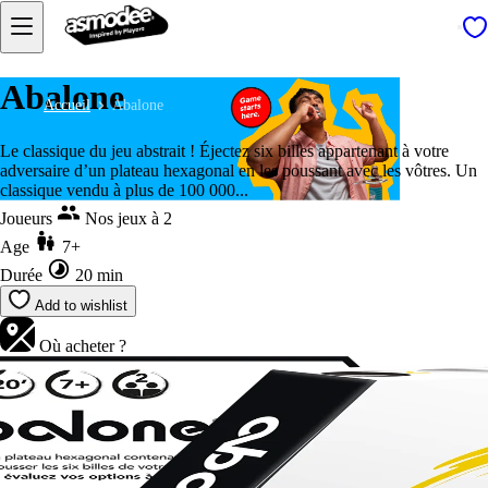
Abalone
Accueil
Abalone
Le classique du jeu abstrait ! Éjectez six billes appartenant à votre
adversaire d’un plateau hexagonal en les poussant avec les vôtres. Un
classique vendu à plus de 100 000...
Joueurs
Nos jeux à 2
Age
7+
Durée
20 min
Add to wishlist
Où acheter ?