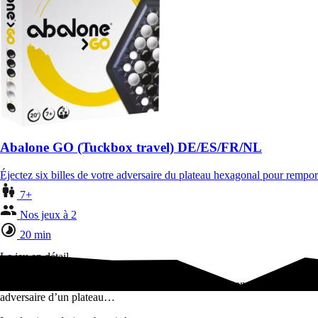
Abalone GO (Tuckbox travel) DE/ES/FR/NL
Éjectez six billes de votre adversaire du plateau hexagonal pour rempo
7+
Nos jeux à 2
20 min
Le jeu en détail
Le classique du jeu abstrait ! Éjectez six billes appartenant à votre
adversaire d’un plateau…