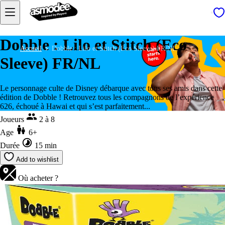
Dobble : Lilo et Stitch (Eco
Accueil
Dobble : Lilo et Stitch (Eco Sleeve) FR/NL
Sleeve) FR/NL
Le personnage culte de Disney débarque avec tous ses amis dans cette
édition de Dobble ! Retrouvez tous les compagnons de l’expérience
626, échoué à Hawai et qui s’est parfaitement...
Joueurs
2 à 8
Age
6+
Durée
15 min
Add to wishlist
Où acheter ?