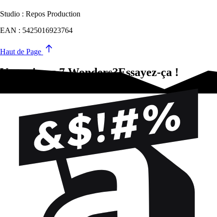
Studio : Repos Production
EAN : 5425016923764
Haut de Page
Vous aimez 7 Wonders?Essayez-ça !