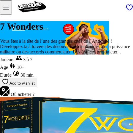
7 Wonders
Accueil
7 Wonders
Vous êtes à la tête de l’une des grandes cités de l’Antiquité !
Développez-la à travers des découvertes scientifiques, de la puissance
militaire ou des accords commerciaux. Des édifices prestigieux...
Joueurs
3 à 7
Age
10+
Durée
30 min
Add to wishlist
Où acheter ?