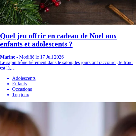
Quel jeu offrir en cadeau de Noel aux
enfants et adolescents ?
Marine
-
Modifié le 17 Juil 2026
Le sapin trône fièrement dans le salon, les jours ont raccourci, le froid
est là,…
Adolescents
Enfants
Occasions
Top jeux