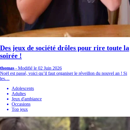
Des jeux de société drôles pour rire toute la
soirée !
thomas
-
Modifié le 02 Juin 2026
Noël est passé, voici qu’il faut organiser le réveillon du nouvel an ! Si
les…
Adolescents
Adultes
Jeux d'ambiance
Occasions
Top jeux