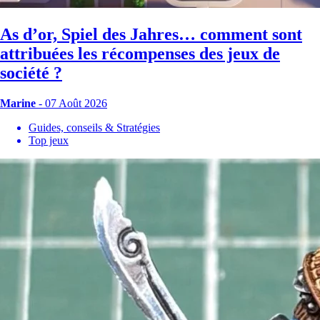
As d’or, Spiel des Jahres… comment sont
attribuées les récompenses des jeux de
société ?
Marine
- 07 Août 2026
Guides, conseils & Stratégies
Top jeux