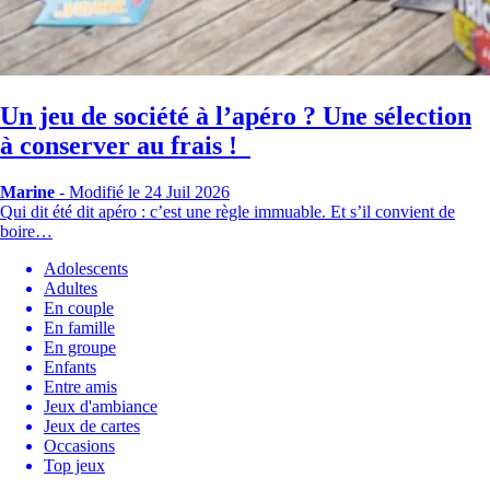
Un jeu de société à l’apéro ? Une sélection
à conserver au frais !
Marine
-
Modifié le 24 Juil 2026
Qui dit été dit apéro : c’est une règle immuable. Et s’il convient de
boire…
Adolescents
Adultes
En couple
En famille
En groupe
Enfants
Entre amis
Jeux d'ambiance
Jeux de cartes
Occasions
Top jeux