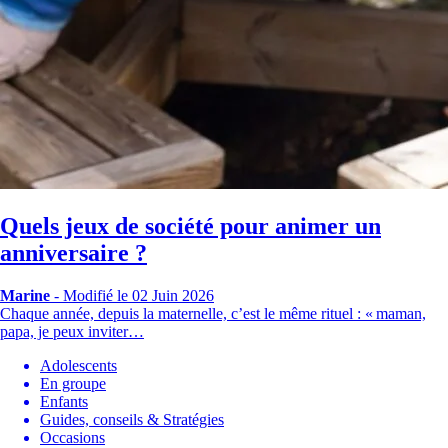
Quels jeux de société pour animer un
anniversaire ?
Marine
-
Modifié le 02 Juin 2026
Chaque année, depuis la maternelle, c’est le même rituel : « maman,
papa, je peux inviter…
Adolescents
En groupe
Enfants
Guides, conseils & Stratégies
Occasions