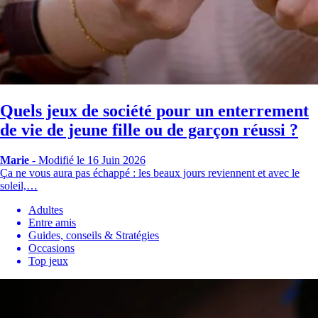
Quels jeux de société pour un enterrement
de vie de jeune fille ou de garçon réussi ?
Marie
-
Modifié le 16 Juin 2026
Ça ne vous aura pas échappé : les beaux jours reviennent et avec le
soleil,…
Adultes
Entre amis
Guides, conseils & Stratégies
Occasions
Top jeux