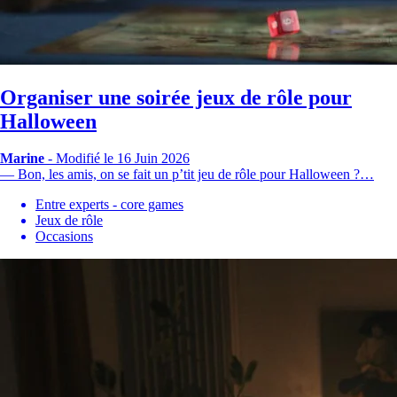
Organiser une soirée jeux de rôle pour
Halloween
Marine
-
Modifié le 16 Juin 2026
— Bon, les amis, on se fait un p’tit jeu de rôle pour Halloween ?…
Entre experts - core games
Jeux de rôle
Occasions