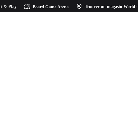
t & Play
Board Game Arena
Trouver un magasin
World o