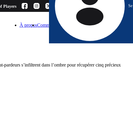
Se
f Players
À propos
Comment choisir ?
Blog
Espace Pro
Contact
t-pardeurs s’infiltrent dans l’ombre pour récupérer cinq précieux