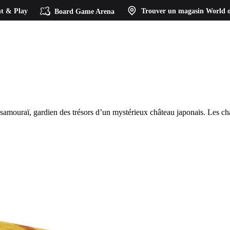
t & Play
Board Game Arena
Trouver un magasin
World o
samouraï, gardien des trésors d’un mystérieux château japonais. Les cha