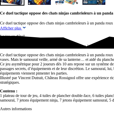
Ce duel tactique oppose des chats ninjas cambrioleurs à un pand
Ce duel tactique oppose des chats ninjas cambrioleurs à un panda roux
Afficher plus
Le jeu en détail
Ce duel tactique oppose des chats ninjas cambrioleurs à un panda rou
Ce duel tactique oppose des chats ninjas cambrioleurs à un panda roux 
vases. Mais le samouraï veille, armé de sa lanterne… et aidé du plancher 
Ce jeu asymétrique pour 2 joueurs dès 10 ans repose sur un système de 
passages secrets, d’équipements et de leur discrétion. Le samouraï, lui, b
équipements viennent pimenter les parties.
Illustré par Vincent Dutrait, Château Rossignol offre une expérience ric
stratégiques.
Contenu :
1 plateau de tour de jeu, 4 tuiles de plancher double-face, 6 tuiles planch
samouraï, 7 jetons équipement ninja, 7 jetons équipement samouraï, 5 disq
Autres informations