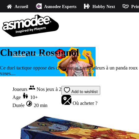
Accueil
Asmodee Experts
Hobby Next
Prin
Chateau Rossignol
Accueil
Chateau Rossignol
Ce duel tactique oppose des chats ninjas cambrioleurs à un panda roux 
vases....
Joueurs
Nos jeux à 2
Add to wishlist
Age
10+
Où acheter ?
Durée
20 min