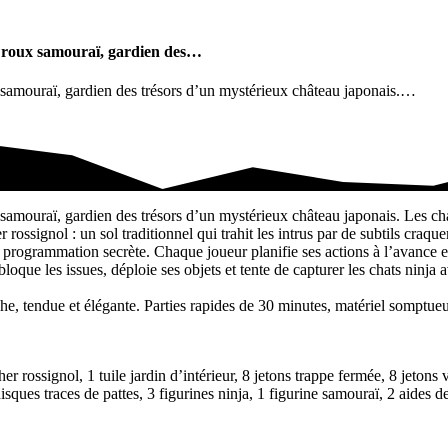
a roux samouraï, gardien des…
 samouraï, gardien des trésors d’un mystérieux château japonais.…
x samouraï, gardien des…
samouraï, gardien des trésors d’un mystérieux château japonais. Les cha
rossignol : un sol traditionnel qui trahit les intrus par de subtils craqu
programmation secrète. Chaque joueur planifie ses actions à l’avance et
loque les issues, déploie ses objets et tente de capturer les chats ninja 
he, tendue et élégante. Parties rapides de 30 minutes, matériel somptueux
er rossignol, 1 tuile jardin d’intérieur, 8 jetons trappe fermée, 8 jetons v
ues traces de pattes, 3 figurines ninja, 1 figurine samouraï, 2 aides de 