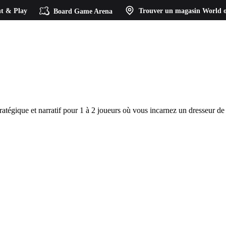
t & Play
Board Game Arena
Trouver un magasin
World o
ratégique et narratif pour 1 à 2 joueurs où vous incarnez un dresseur de