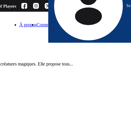
Se
f Players
À propos
Comment choisir ?
Blog
Espace Pro
Contact
 créatures magiques. Elle propose tous...