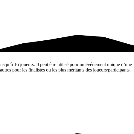
u’à 16 joueurs. Il peut être utilisé pour un événement unique d’une
utres pour les finalistes ou les plus méritants des joueurs/participants.