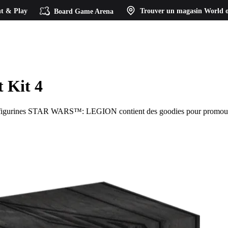
t & Play
Board Game Arena
Trouver un magasin
World o
 Kit 4
 de figurines STAR WARS™: LEGION contient des goodies pour promouvoi