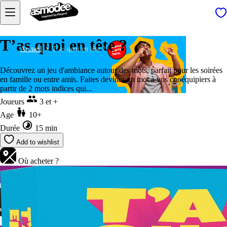
T’as quoi en tête ?
Accueil
T’as quoi en tête ?
Découvrez un jeu d'ambiance autour des mots, parfait pour les soirées
en famille ou entre amis. Faites deviner un mot à vos cooéquipiers à
partir de 2 mots indices qui...
Joueurs
3 et +
Age
10+
Durée
15 min
Add to wishlist
Où acheter ?