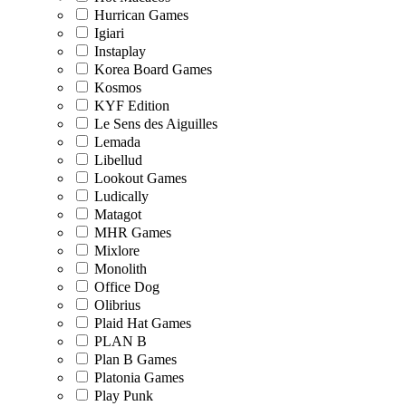
Hurrican Games
Igiari
Instaplay
Korea Board Games
Kosmos
KYF Edition
Le Sens des Aiguilles
Lemada
Libellud
Lookout Games
Ludically
Matagot
MHR Games
Mixlore
Monolith
Office Dog
Olibrius
Plaid Hat Games
PLAN B
Plan B Games
Platonia Games
Play Punk