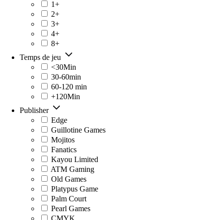
1+
2+
3+
4+
8+
Temps de jeu
<30Min
30-60min
60-120 min
+120Min
Publisher
Edge
Guillotine Games
Mojitos
Fanatics
Kayou Limited
ATM Gaming
Old Games
Platypus Game
Palm Court
Pearl Games
CMYK