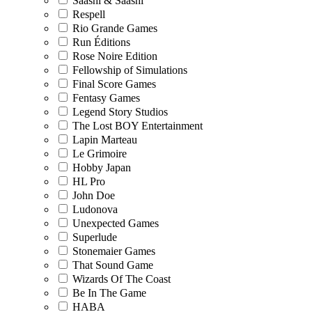
Saashi & Saashi
Respell
Rio Grande Games
Run Éditions
Rose Noire Edition
Fellowship of Simulations
Final Score Games
Fentasy Games
Legend Story Studios
The Lost BOY Entertainment
Lapin Marteau
Le Grimoire
Hobby Japan
HL Pro
John Doe
Ludonova
Unexpected Games
Superlude
Stonemaier Games
That Sound Game
Wizards Of The Coast
Be In The Game
HABA