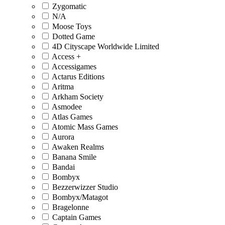
Zygomatic
N/A
Moose Toys
Dotted Game
4D Cityscape Worldwide Limited
Access +
Accessigames
Actarus Editions
Aritma
Arkham Society
Asmodee
Atlas Games
Atomic Mass Games
Aurora
Awaken Realms
Banana Smile
Bandai
Bombyx
Bezzerwizzer Studio
Bombyx/Matagot
Bragelonne
Captain Games