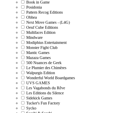
Book in Game
Posidonia
Pattern Recog Editions
Obhea
Next Move Games - (L4G)
Oeuf Cube Editions
Multifaces Edition
Mindware
Modiphius Entertainment
Monster Fight Club
Mantic Games
Mazaza Games
500 Nuances de Geek
Le Plumier des Chimères
Walpurgis Edition
Wonderful World Boardgames
UVS GAMES
Les Vagabonds du Rêve
Les Editions du Silence
Sidekick Games
Tucker's Fun Factory
Sycko