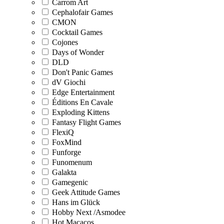
Carrom Art
Cephalofair Games
CMON
Cocktail Games
Cojones
Days of Wonder
DLD
Don't Panic Games
dV Giochi
Edge Entertainment
Éditions En Cavale
Exploding Kittens
Fantasy Flight Games
FlexiQ
FoxMind
Funforge
Funomenum
Galakta
Gamegenic
Geek Attitude Games
Hans im Glück
Hobby Next /Asmodee
Hot Macacos