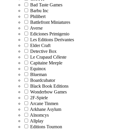
Bad Taste Games
Barbu Inc
Philibert
Battlefront Miniatures
Averse
Ediciones Primigenio
Les Editions Derivantes
Elder Craft
Detective Box
Le Crapaud Céleste
Capitaine Meeple
Equinox
Blueman
Boardcubator
Black Book Editions
Wonderbow Games
2F-Spiele
Arcane Tinmen
Arkhane Asylum
Alnomcys
Allplay
Editions Tournon