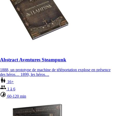
Abstract Aventures Steampunk
1888, un prototype de machine de téléportation explose en présence
des héros… 1899, les héros…
16+
1 à 6
60-120 min