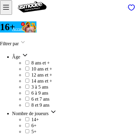
16+
Accueil
16+
Filtrer par
Âge
8 ans et +
10 ans et +
12 ans et +
14 ans et +
3 à 5 ans
6 à 9 ans
6 et 7 ans
8 et 9 ans
Nombre de joueurs
14+
6+
5+