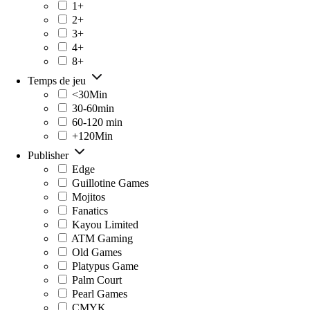
1+
2+
3+
4+
8+
Temps de jeu
<30Min
30-60min
60-120 min
+120Min
Publisher
Edge
Guillotine Games
Mojitos
Fanatics
Kayou Limited
ATM Gaming
Old Games
Platypus Game
Palm Court
Pearl Games
CMYK