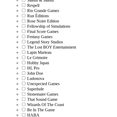
Saashi & Saashi
Respell
Rio Grande Games
Run Éditions
Rose Noire Edition
Fellowship of Simulations
Final Score Games
Fentasy Games
Legend Story Studios
The Lost BOY Entertainment
Lapin Marteau
Le Grimoire
Hobby Japan
HL Pro
John Doe
Ludonova
Unexpected Games
Superlude
Stonemaier Games
That Sound Game
Wizards Of The Coast
Be In The Game
HABA