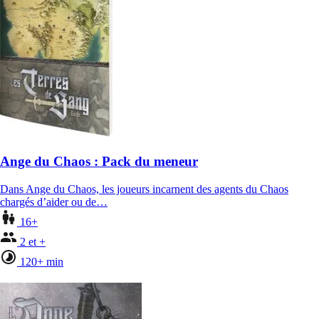
Ange du Chaos : Pack du meneur
Dans Ange du Chaos, les joueurs incarnent des agents du Chaos
chargés d’aider ou de…
16+
2 et +
120+ min