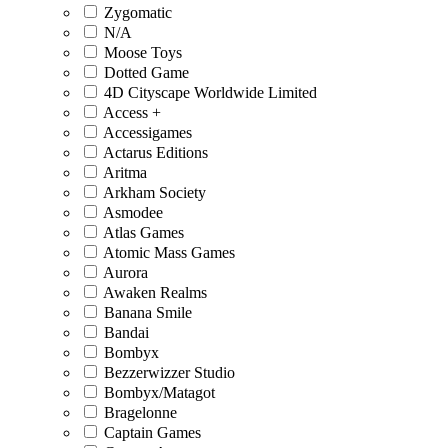
Zygomatic
N/A
Moose Toys
Dotted Game
4D Cityscape Worldwide Limited
Access +
Accessigames
Actarus Editions
Aritma
Arkham Society
Asmodee
Atlas Games
Atomic Mass Games
Aurora
Awaken Realms
Banana Smile
Bandai
Bombyx
Bezzerwizzer Studio
Bombyx/Matagot
Bragelonne
Captain Games