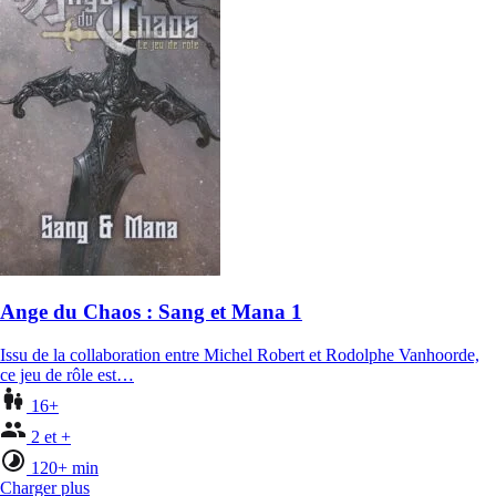
Ange du Chaos : Sang et Mana 1
Issu de la collaboration entre Michel Robert et Rodolphe Vanhoorde,
ce jeu de rôle est…
16+
2 et +
120+ min
Charger plus