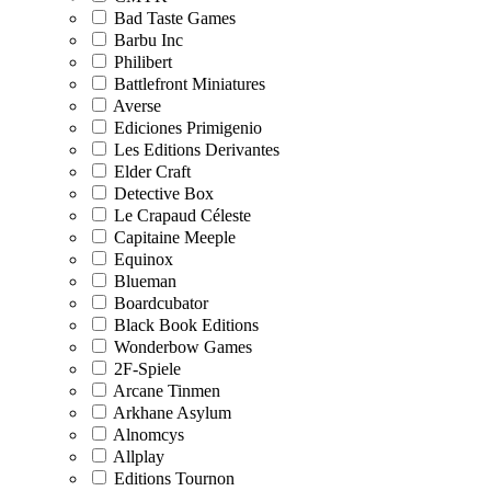
Bad Taste Games
Barbu Inc
Philibert
Battlefront Miniatures
Averse
Ediciones Primigenio
Les Editions Derivantes
Elder Craft
Detective Box
Le Crapaud Céleste
Capitaine Meeple
Equinox
Blueman
Boardcubator
Black Book Editions
Wonderbow Games
2F-Spiele
Arcane Tinmen
Arkhane Asylum
Alnomcys
Allplay
Editions Tournon