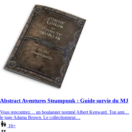
Abstract Aventures Steampunk : Guide survie du MJ
Vous rencontrez… un boulanger nommé Albert Kenward. Ton ami…
le juge Adama Brown. Le collectionneur…
16+