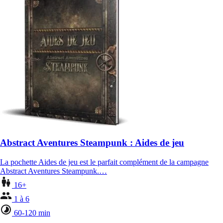
Abstract Aventures Steampunk : Aides de jeu
La pochette Aides de jeu est le parfait complément de la campagne
Abstract Aventures Steampunk.…
16+
1 à 6
60-120 min