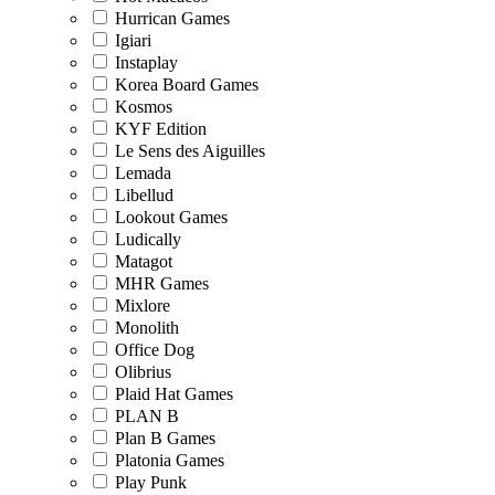
Hurrican Games
Igiari
Instaplay
Korea Board Games
Kosmos
KYF Edition
Le Sens des Aiguilles
Lemada
Libellud
Lookout Games
Ludically
Matagot
MHR Games
Mixlore
Monolith
Office Dog
Olibrius
Plaid Hat Games
PLAN B
Plan B Games
Platonia Games
Play Punk