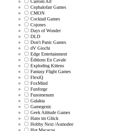
Carrom Art
Cephalofair Games
CMON
Cocktail Games
Cojones
Days of Wonder
DLD
Don't Panic Games
dV Giochi
Edge Entertainment
Éditions En Cavale
Exploding Kittens
Fantasy Flight Games
FlexiQ
FoxMind
Funforge
Funomenum
Galakta
Gamegenic
Geek Attitude Games
Hans im Glück
Hobby Next /Asmodee
Hot Macacos