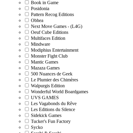
Book in Game
Posidonia
Pattern Recog Editions
Obhea
Next Move Games - (L4G)
Oeuf Cube Editions
Multifaces Edition
Mindware
Modiphius Entertainment
Monster Fight Club
Mantic Games
Mazaza Games
500 Nuances de Geek
Le Plumier des Chimères
Walpurgis Edition
Wonderful World Boardgames
UVS GAMES
Les Vagabonds du Rêve
Les Editions du Silence
Sidekick Games
Tucker's Fun Factory
Sycko