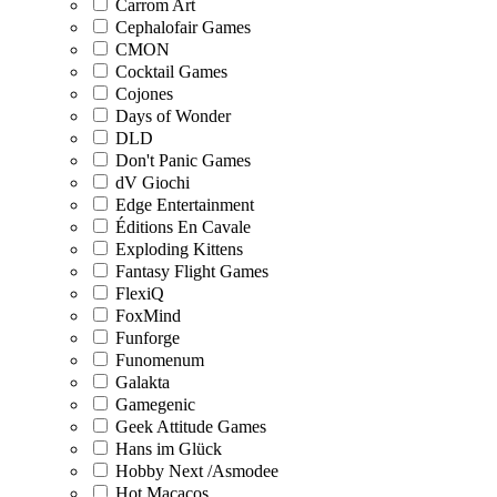
Carrom Art
Cephalofair Games
CMON
Cocktail Games
Cojones
Days of Wonder
DLD
Don't Panic Games
dV Giochi
Edge Entertainment
Éditions En Cavale
Exploding Kittens
Fantasy Flight Games
FlexiQ
FoxMind
Funforge
Funomenum
Galakta
Gamegenic
Geek Attitude Games
Hans im Glück
Hobby Next /Asmodee
Hot Macacos