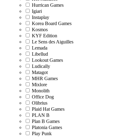
Hurrican Games
Igiari
Instaplay
Korea Board Games
Kosmos
KYF Edition
Le Sens des Aiguilles
Lemada
Libellud
Lookout Games
Ludically
Matagot
MHR Games
Mixlore
Monolith
Office Dog
Olibrius
Plaid Hat Games
PLAN B
Plan B Games
Platonia Games
Play Punk