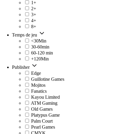
1+
2+
3+
4+
8+
Temps de jeu
<30Min
30-60min
60-120 min
+120Min
Publisher
Edge
Guillotine Games
Mojitos
Fanatics
Kayou Limited
ATM Gaming
Old Games
Platypus Game
Palm Court
Pearl Games
CMYK