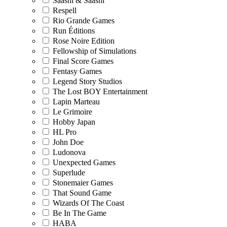
Saashi & Saashi
Respell
Rio Grande Games
Run Éditions
Rose Noire Edition
Fellowship of Simulations
Final Score Games
Fentasy Games
Legend Story Studios
The Lost BOY Entertainment
Lapin Marteau
Le Grimoire
Hobby Japan
HL Pro
John Doe
Ludonova
Unexpected Games
Superlude
Stonemaier Games
That Sound Game
Wizards Of The Coast
Be In The Game
HABA