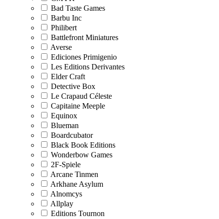
Bad Taste Games
Barbu Inc
Philibert
Battlefront Miniatures
Averse
Ediciones Primigenio
Les Editions Derivantes
Elder Craft
Detective Box
Le Crapaud Céleste
Capitaine Meeple
Equinox
Blueman
Boardcubator
Black Book Editions
Wonderbow Games
2F-Spiele
Arcane Tinmen
Arkhane Asylum
Alnomcys
Allplay
Editions Tournon