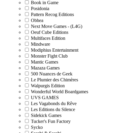
Book in Game
Posidonia
Pattern Recog Editions
Obhea
Next Move Games - (L4G)
Oeuf Cube Editions
Multifaces Edition
Mindware
Modiphius Entertainment
Monster Fight Club
Mantic Games
Mazaza Games
500 Nuances de Geek
Le Plumier des Chimères
Walpurgis Edition
Wonderful World Boardgames
UVS GAMES
Les Vagabonds du Rêve
Les Editions du Silence
Sidekick Games
Tucker's Fun Factory
Sycko