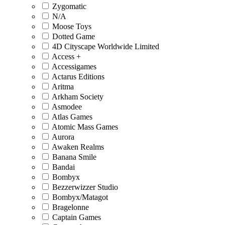
Zygomatic
N/A
Moose Toys
Dotted Game
4D Cityscape Worldwide Limited
Access +
Accessigames
Actarus Editions
Aritma
Arkham Society
Asmodee
Atlas Games
Atomic Mass Games
Aurora
Awaken Realms
Banana Smile
Bandai
Bombyx
Bezzerwizzer Studio
Bombyx/Matagot
Bragelonne
Captain Games