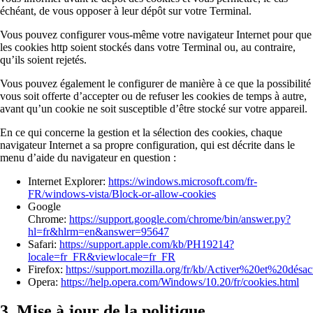
échéant, de vous opposer à leur dépôt sur votre Terminal.
Vous pouvez configurer vous-même votre navigateur Internet pour que
les cookies http soient stockés dans votre Terminal ou, au contraire,
qu’ils soient rejetés.
Vous pouvez également le configurer de manière à ce que la possibilité
vous soit offerte d’accepter ou de refuser les cookies de temps à autre,
avant qu’un cookie ne soit susceptible d’être stocké sur votre appareil.
En ce qui concerne la gestion et la sélection des cookies, chaque
navigateur Internet a sa propre configuration, qui est décrite dans le
menu d’aide du navigateur en question :
Internet Explorer:
https://windows.microsoft.com/fr-
FR/windows-vista/Block-or-allow-cookies
Google
Chrome:
https://support.google.com/chrome/bin/answer.py?
hl=fr&hlrm=en&answer=95647
Safari:
https://support.apple.com/kb/PH19214?
locale=fr_FR&viewlocale=fr_FR
Firefox:
https://support.mozilla.org/fr/kb/Activer%20et%20dés
Opera:
https://help.opera.com/Windows/10.20/fr/cookies.html
3. Mise à jour de la politique