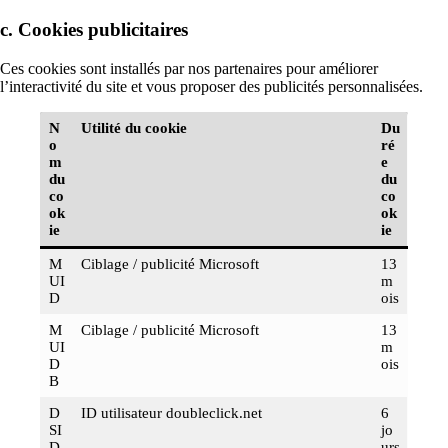
c. Cookies publicitaires
Ces cookies sont installés par nos partenaires pour améliorer
l’interactivité du site et vous proposer des publicités personnalisées.
N
Utilité du cookie
Du
o
ré
m
e
du
du
co
co
ok
ok
ie
ie
M
Ciblage / publicité Microsoft
13
UI
m
D
ois
M
Ciblage / publicité Microsoft
13
UI
m
D
ois
B
D
ID utilisateur doubleclick.net
6
SI
jo
D
urs