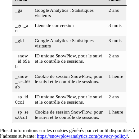
_ga
Google Analytics : Statistiques
2 ans
visiteurs
_gcl_a
Liens de conversion
3 mois
u
_gid
Google Analytics : Statistiques
3 mois
visiteurs
_snow
ID unique SnowPlow, pour le suivi
2 ans
_id.b9a
et le contrôle de sessions.
b
_snow
Cookie de session SnowPlow, pour
1 heure
_ses.b9
le suivi et le contrôle de sessions.
ab
_sp_id.
ID unique SnowPlow, pour le suivi
2 ans
0cc1
et le contrôle de sessions.
_sp_se
Cookie de session SnowPlow, pour
1 heure
s.0cc1
le suivi et le contrôle de sessions.
Plus d’informations sur les cookies générés par cet outil disponibles à
l’adresse suivante:
https://snowplowanalytics.com/privacy-policy/
.