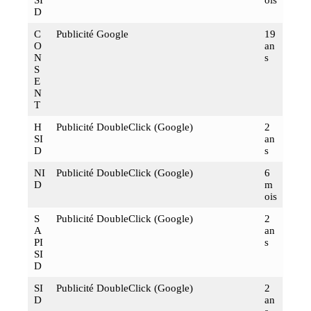
D
C
Publicité Google
19
O
an
N
s
S
E
N
T
H
Publicité DoubleClick (Google)
2
SI
an
D
s
NI
Publicité DoubleClick (Google)
6
D
m
ois
S
Publicité DoubleClick (Google)
2
A
an
PI
s
SI
D
SI
Publicité DoubleClick (Google)
2
D
an