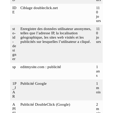
ID
Ciblage doubleclick.net
11
E
0
jo
urs
st
Enregistre des données utilisateur anonymes,
11
o-
telles que l’adresse IP, la localisation
0
id
géographique, les sites web visités et les
jo
-
publicités sur lesquelles l’utilisateur a cliqué.
urs
de
si
gn
er
sp
editmysite.com : publicité
1
an
s
1P
Publicité Google
1
_J
m
A
ois
R
A
Publicité DoubleClick (Google)
2
PI
m
SI
ois