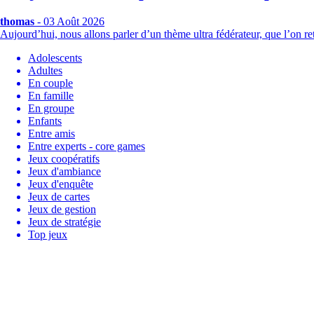
thomas
- 03 Août 2026
Aujourd’hui, nous allons parler d’un thème ultra fédérateur, que l’on
Adolescents
Adultes
En couple
En famille
En groupe
Enfants
Entre amis
Entre experts - core games
Jeux coopératifs
Jeux d'ambiance
Jeux d'enquête
Jeux de cartes
Jeux de gestion
Jeux de stratégie
Top jeux