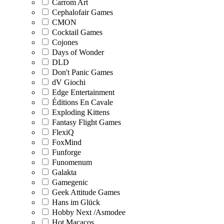
Carrom Art
Cephalofair Games
CMON
Cocktail Games
Cojones
Days of Wonder
DLD
Don't Panic Games
dV Giochi
Edge Entertainment
Éditions En Cavale
Exploding Kittens
Fantasy Flight Games
FlexiQ
FoxMind
Funforge
Funomenum
Galakta
Gamegenic
Geek Attitude Games
Hans im Glück
Hobby Next /Asmodee
Hot Macacos