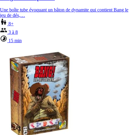
Une boîte tube évoquant un bâton de dynamite qui contient Bang le
jeu de dés,…
8+
3 à 8
15 min