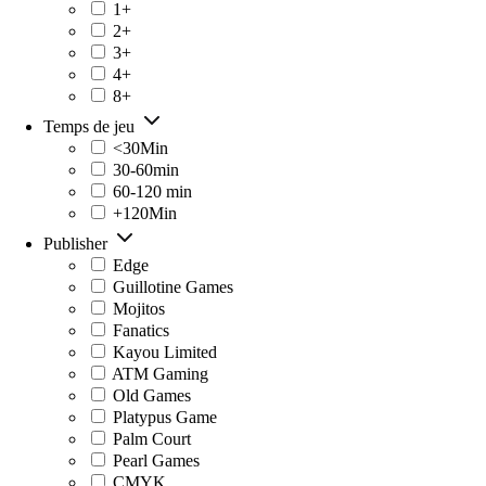
1+
2+
3+
4+
8+
Temps de jeu
<30Min
30-60min
60-120 min
+120Min
Publisher
Edge
Guillotine Games
Mojitos
Fanatics
Kayou Limited
ATM Gaming
Old Games
Platypus Game
Palm Court
Pearl Games
CMYK