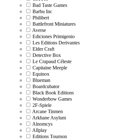
Bad Taste Games
Barbu Inc
Philibert
Battlefront Miniatures
Averse
Ediciones Primigenio
Les Editions Derivantes
Elder Craft
Detective Box
Le Crapaud Céleste
Capitaine Meeple
Equinox
Blueman
Boardcubator
Black Book Editions
Wonderbow Games
2F-Spiele
Arcane Tinmen
Arkhane Asylum
Alnomcys
Allplay
Editions Tournon