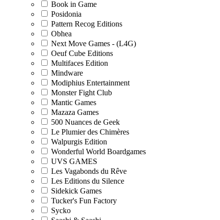
Book in Game
Posidonia
Pattern Recog Editions
Obhea
Next Move Games - (L4G)
Oeuf Cube Editions
Multifaces Edition
Mindware
Modiphius Entertainment
Monster Fight Club
Mantic Games
Mazaza Games
500 Nuances de Geek
Le Plumier des Chimères
Walpurgis Edition
Wonderful World Boardgames
UVS GAMES
Les Vagabonds du Rêve
Les Editions du Silence
Sidekick Games
Tucker's Fun Factory
Sycko