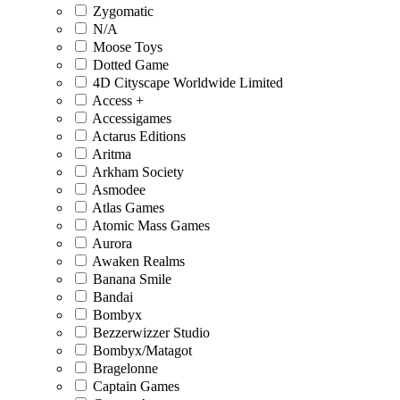
Zygomatic
N/A
Moose Toys
Dotted Game
4D Cityscape Worldwide Limited
Access +
Accessigames
Actarus Editions
Aritma
Arkham Society
Asmodee
Atlas Games
Atomic Mass Games
Aurora
Awaken Realms
Banana Smile
Bandai
Bombyx
Bezzerwizzer Studio
Bombyx/Matagot
Bragelonne
Captain Games