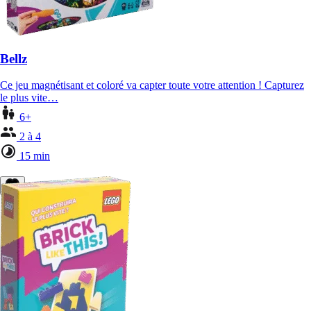
Bellz
Ce jeu magnétisant et coloré va capter toute votre attention ! Capturez
le plus vite…
6+
2 à 4
15 min