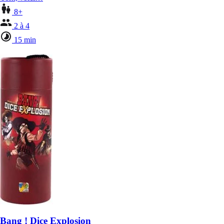
8+
2 à 4
15 min
Bang ! Dice Explosion