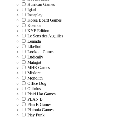
Hurrican Games
Igiari
Instaplay
Korea Board Games
Kosmos
KYF Edition
Le Sens des Aiguilles
Lemada
Libellud
Lookout Games
Ludically
Matagot
MHR Games
Mixlore
Monolith
Office Dog
Olibrius
Plaid Hat Games
PLAN B
Plan B Games
Platonia Games
Play Punk