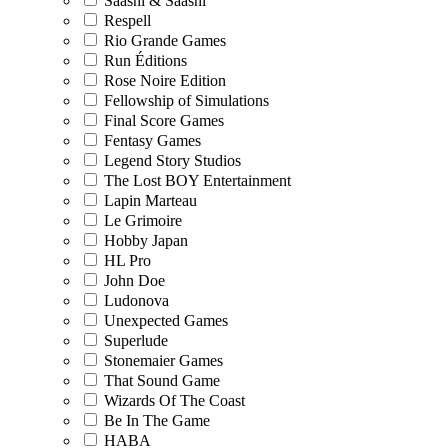
Saashi & Saashi
Respell
Rio Grande Games
Run Éditions
Rose Noire Edition
Fellowship of Simulations
Final Score Games
Fentasy Games
Legend Story Studios
The Lost BOY Entertainment
Lapin Marteau
Le Grimoire
Hobby Japan
HL Pro
John Doe
Ludonova
Unexpected Games
Superlude
Stonemaier Games
That Sound Game
Wizards Of The Coast
Be In The Game
HABA