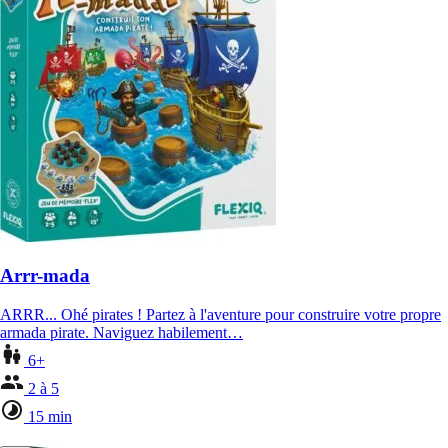
Arrr-mada
ARRR... Ohé pirates ! Partez à l'aventure pour construire votre propre
armada pirate. Naviguez habilement…
6+
2 à 5
15 min