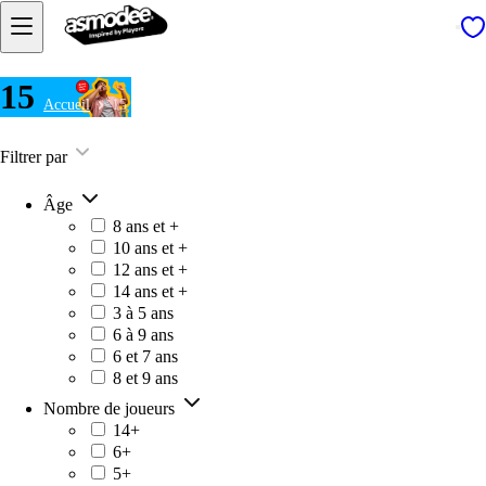
15
Accueil
15
Filtrer par
Âge
8 ans et +
10 ans et +
12 ans et +
14 ans et +
3 à 5 ans
6 à 9 ans
6 et 7 ans
8 et 9 ans
Nombre de joueurs
14+
6+
5+