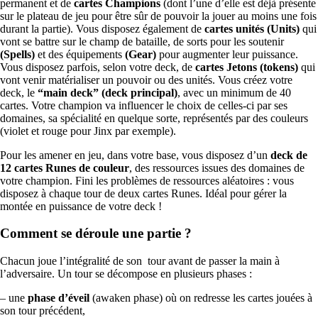
permanent et de
cartes Champions
(dont l’une d’elle est déjà présente
sur le plateau de jeu pour être sûr de pouvoir la jouer au moins une fois
durant la partie). Vous disposez également de
cartes unités (Units)
qui
vont se battre sur le champ de bataille, de sorts pour les soutenir
(Spells)
et des équipements
(Gear)
pour augmenter leur puissance.
Vous disposez parfois, selon votre deck, de
cartes Jetons (tokens)
qui
vont venir matérialiser un pouvoir ou des unités. Vous créez votre
deck, le
“main deck” (deck principal)
, avec un minimum de 40
cartes. Votre champion va influencer le choix de celles-ci par ses
domaines, sa spécialité en quelque sorte, représentés par des couleurs
(violet et rouge pour Jinx par exemple).
Pour les amener en jeu, dans votre base, vous disposez d’un
deck de
12 cartes Runes de couleur
, des ressources issues des domaines de
votre champion. Fini les problèmes de ressources aléatoires : vous
disposez à chaque tour de deux cartes Runes. Idéal pour gérer la
montée en puissance de votre deck !
Comment se déroule une partie ?
Chacun joue l’intégralité de son tour avant de passer la main à
l’adversaire. Un tour se décompose en plusieurs phases :
– une
phase d’éveil
(awaken phase) où on redresse les cartes jouées à
son tour précédent,