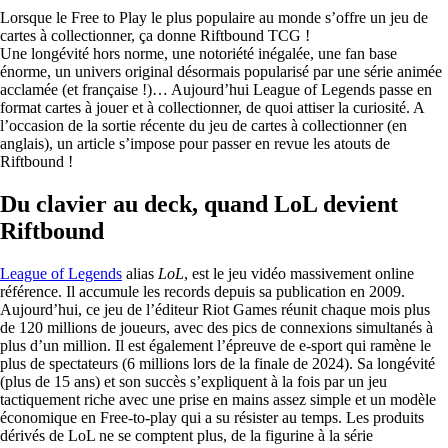
Lorsque le Free to Play le plus populaire au monde s’offre un jeu de
cartes à collectionner, ça donne Riftbound TCG !
Une longévité hors norme, une notoriété inégalée, une fan base
énorme, un univers original désormais popularisé par une série animée
acclamée (et française !)… Aujourd’hui League of Legends passe en
format cartes à jouer et à collectionner, de quoi attiser la curiosité. A
l’occasion de la sortie récente du jeu de cartes à collectionner (en
anglais), un article s’impose pour passer en revue les atouts de
Riftbound !
Du clavier au deck, quand LoL devient
Riftbound
League of Legends
alias
LoL
, est le jeu vidéo massivement online
référence. Il accumule les records depuis sa publication en 2009.
Aujourd’hui, ce jeu de l’éditeur Riot Games réunit chaque mois plus
de 120 millions de joueurs, avec des pics de connexions simultanés à
plus d’un million. Il est également l’épreuve de e-sport qui ramène le
plus de spectateurs (6 millions lors de la finale de 2024). Sa longévité
(plus de 15 ans) et son succès s’expliquent à la fois par un jeu
tactiquement riche avec une prise en mains assez simple et un modèle
économique en Free-to-play qui a su résister au temps. Les produits
dérivés de LoL ne se comptent plus, de la figurine à la série