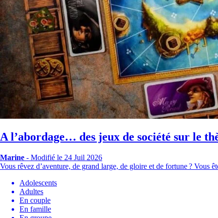
A l’abordage… des jeux de société sur le th
Marine
-
Modifié le 24 Juil 2026
Vous rêvez d’aventure, de grand large, de gloire et de fortune ? Vous ê
Adolescents
Adultes
En couple
En famille
En groupe