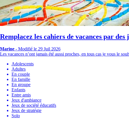
Remplacez les cahiers de vacances par des j
Marine
-
Modifié le 29 Juil 2026
Les vacances n’ont jamais été aussi proches, en tous cas je vous le sou
Adolescents
Adultes
En couple
En famille
En groupe
Enfants
Entre amis
Jeux d'ambiance
Jeux de société éducatifs
Jeux de stratégie
Solo