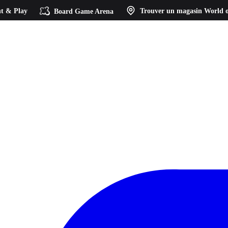
t & Play
Board Game Arena
Trouver un magasin
World o