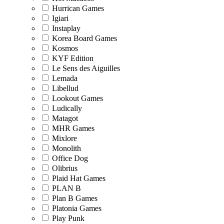
Hurrican Games
Igiari
Instaplay
Korea Board Games
Kosmos
KYF Edition
Le Sens des Aiguilles
Lemada
Libellud
Lookout Games
Ludically
Matagot
MHR Games
Mixlore
Monolith
Office Dog
Olibrius
Plaid Hat Games
PLAN B
Plan B Games
Platonia Games
Play Punk