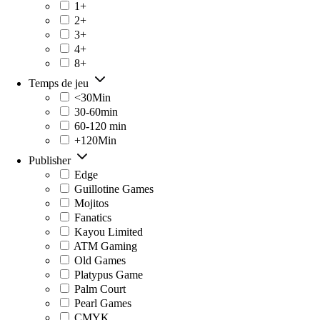
1+
2+
3+
4+
8+
Temps de jeu
<30Min
30-60min
60-120 min
+120Min
Publisher
Edge
Guillotine Games
Mojitos
Fanatics
Kayou Limited
ATM Gaming
Old Games
Platypus Game
Palm Court
Pearl Games
CMYK