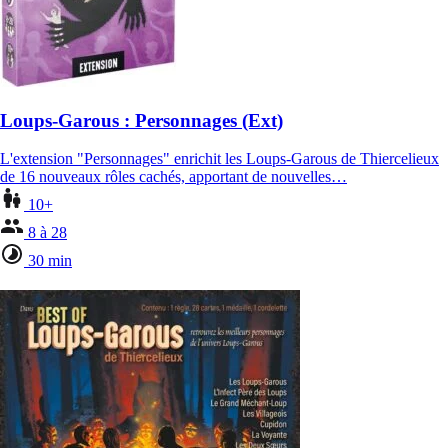
Loups-Garous : Personnages (Ext)
L'extension "Personnages" enrichit les Loups-Garous de Thiercelieux
de 16 nouveaux rôles cachés, apportant de nouvelles…
10+
8 à 28
30 min