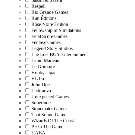
Saashi & Saashi
Respell
Rio Grande Games
Run Éditions
Rose Noire Edition
Fellowship of Simulations
Final Score Games
Fentasy Games
Legend Story Studios
The Lost BOY Entertainment
Lapin Marteau
Le Grimoire
Hobby Japan
HL Pro
John Doe
Ludonova
Unexpected Games
Superlude
Stonemaier Games
That Sound Game
Wizards Of The Coast
Be In The Game
HABA