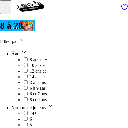
8 à 28
Accueil
8 à 28
Filtrer par
Âge
8 ans et +
10 ans et +
12 ans et +
14 ans et +
3 à 5 ans
6 à 9 ans
6 et 7 ans
8 et 9 ans
Nombre de joueurs
14+
6+
5+