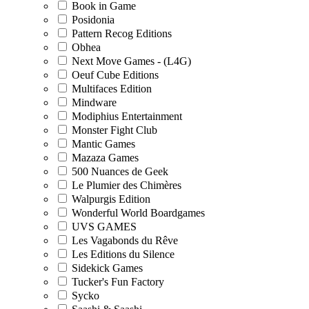
Book in Game
Posidonia
Pattern Recog Editions
Obhea
Next Move Games - (L4G)
Oeuf Cube Editions
Multifaces Edition
Mindware
Modiphius Entertainment
Monster Fight Club
Mantic Games
Mazaza Games
500 Nuances de Geek
Le Plumier des Chimères
Walpurgis Edition
Wonderful World Boardgames
UVS GAMES
Les Vagabonds du Rêve
Les Editions du Silence
Sidekick Games
Tucker's Fun Factory
Sycko