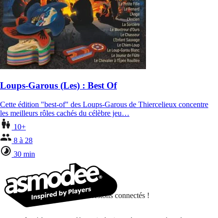
Loups-Garous (Les) : Best Of
Cette édition "best-of" des Loups-Garous de Thiercelieux concentre
les meilleurs rôles cachés du célèbre jeu…
10+
8 à 28
30 min
Restons connectés !