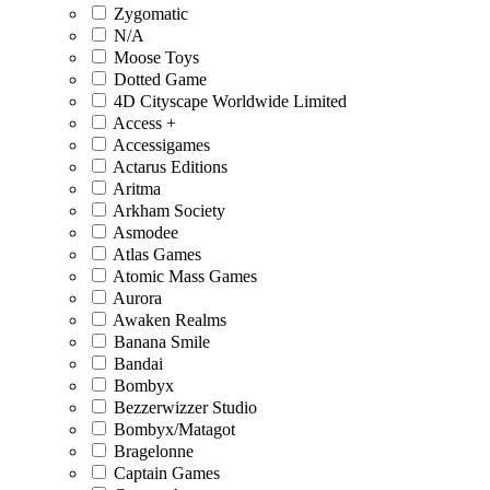
Zygomatic
N/A
Moose Toys
Dotted Game
4D Cityscape Worldwide Limited
Access +
Accessigames
Actarus Editions
Aritma
Arkham Society
Asmodee
Atlas Games
Atomic Mass Games
Aurora
Awaken Realms
Banana Smile
Bandai
Bombyx
Bezzerwizzer Studio
Bombyx/Matagot
Bragelonne
Captain Games