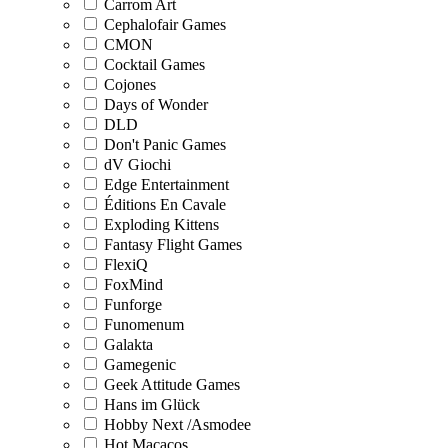
Carrom Art
Cephalofair Games
CMON
Cocktail Games
Cojones
Days of Wonder
DLD
Don't Panic Games
dV Giochi
Edge Entertainment
Éditions En Cavale
Exploding Kittens
Fantasy Flight Games
FlexiQ
FoxMind
Funforge
Funomenum
Galakta
Gamegenic
Geek Attitude Games
Hans im Glück
Hobby Next /Asmodee
Hot Macacos