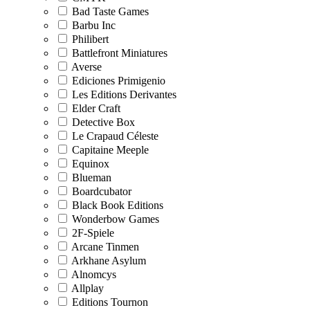
Bad Taste Games
Barbu Inc
Philibert
Battlefront Miniatures
Averse
Ediciones Primigenio
Les Editions Derivantes
Elder Craft
Detective Box
Le Crapaud Céleste
Capitaine Meeple
Equinox
Blueman
Boardcubator
Black Book Editions
Wonderbow Games
2F-Spiele
Arcane Tinmen
Arkhane Asylum
Alnomcys
Allplay
Editions Tournon