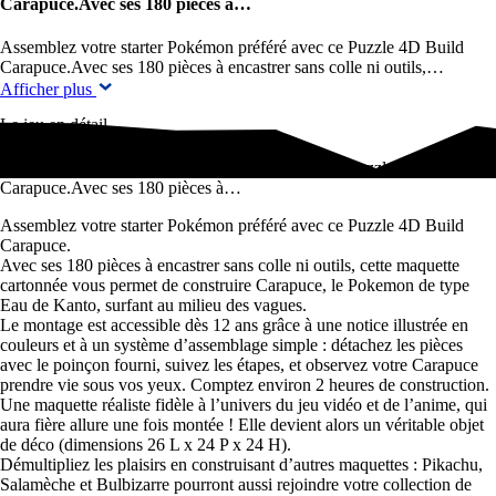
Carapuce.Avec ses 180 pièces à…
Assemblez votre starter Pokémon préféré avec ce Puzzle 4D Build
Carapuce.Avec ses 180 pièces à encastrer sans colle ni outils,…
Afficher plus
Le jeu en détail
Assemblez votre starter Pokémon préféré avec ce Puzzle 4D Build
Carapuce.Avec ses 180 pièces à…
Assemblez votre starter Pokémon préféré avec ce Puzzle 4D Build
Carapuce.
Avec ses 180 pièces à encastrer sans colle ni outils, cette maquette
cartonnée vous permet de construire Carapuce, le Pokemon de type
Eau de Kanto, surfant au milieu des vagues.
Le montage est accessible dès 12 ans grâce à une notice illustrée en
couleurs et à un système d’assemblage simple : détachez les pièces
avec le poinçon fourni, suivez les étapes, et observez votre Carapuce
prendre vie sous vos yeux. Comptez environ 2 heures de construction.
Une maquette réaliste fidèle à l’univers du jeu vidéo et de l’anime, qui
aura fière allure une fois montée ! Elle devient alors un véritable objet
de déco (dimensions 26 L x 24 P x 24 H).
Démultipliez les plaisirs en construisant d’autres maquettes : Pikachu,
Salamèche et Bulbizarre pourront aussi rejoindre votre collection de