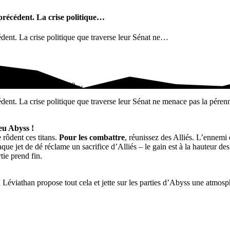
 précédent. La crise politique…
édent. La crise politique que traverse leur Sénat ne…
édent. La crise politique…
dent. La crise politique que traverse leur Sénat ne menace pas la pérenn
eu Abyss !
 rôdent ces titans.
Pour les combattre
, réunissez des Alliés. L’ennemi d
que jet de dé réclame un sacrifice d’Alliés – le gain est à la hauteur des 
rtie prend fin.
n Léviathan propose tout cela et jette sur les parties d’Abyss une atmos