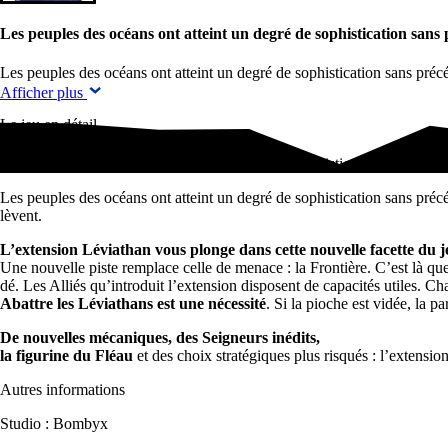
Les peuples des océans ont atteint un degré de sophistication sans
Les peuples des océans ont atteint un degré de sophistication sans préc
Afficher plus
Le jeu en détail
Les peuples des océans ont atteint un degré de sophistication sans préc
Les peuples des océans ont atteint un degré de sophistication sans précé
lèvent.
L’extension Léviathan vous plonge dans cette nouvelle facette du j
Une nouvelle piste remplace celle de menace : la Frontière. C’est là que
dé. Les Alliés qu’introduit l’extension disposent de capacités utiles.
Cha
Abattre les Léviathans est une nécessité
. Si la pioche est vidée, la pa
De nouvelles mécaniques, des Seigneurs inédits,
la figurine du Fléau
et des choix stratégiques plus risqués : l’extensio
Autres informations
Studio : Bombyx