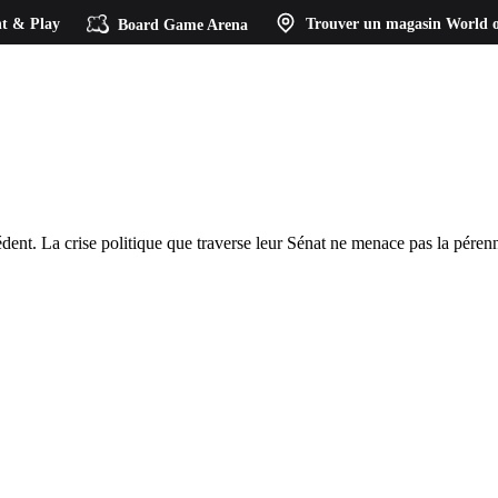
t & Play
Board Game Arena
Trouver un magasin
World o
dent. La crise politique que traverse leur Sénat ne menace pas la pérenni