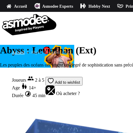
Accueil
Asmodee Experts
Hobby Next
Prin
Abyss : Leviathan (Ext)
Accueil
Abyss : Leviathan (Ext)
Les peuples des océans ont atteint un degré de sophistication sans précé
Joueurs
2 à 5
Add to wishlist
Age
14+
Où acheter ?
Durée
45 min