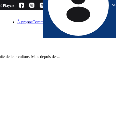
Se
f Players
À propos
Comment choisir ?
Blog
Espace Pro
Contact
té de leur culture. Mais depuis des...