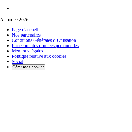
Asmodee 2026
Page d'accueil
Nos partenaires
Conditions Générales d’Utilisation
Protection des données personnelles
Mentions légales
Politique relative aux cookies
Social
Gérer mes cookies