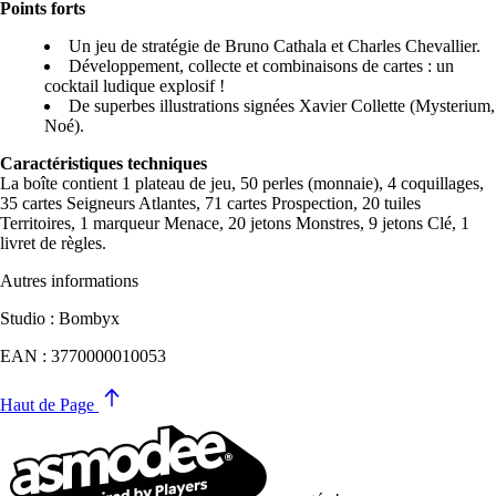
Points forts
Un jeu de stratégie de Bruno Cathala et Charles Chevallier.
Développement, collecte et combinaisons de cartes : un
cocktail ludique explosif !
De superbes illustrations signées Xavier Collette (Mysterium,
Noé).
Caractéristiques techniques
La boîte contient 1 plateau de jeu, 50 perles (monnaie), 4 coquillages,
35 cartes Seigneurs Atlantes, 71 cartes Prospection, 20 tuiles
Territoires, 1 marqueur Menace, 20 jetons Monstres, 9 jetons Clé, 1
livret de règles.
Autres informations
Studio : Bombyx
EAN : 3770000010053
Haut de Page