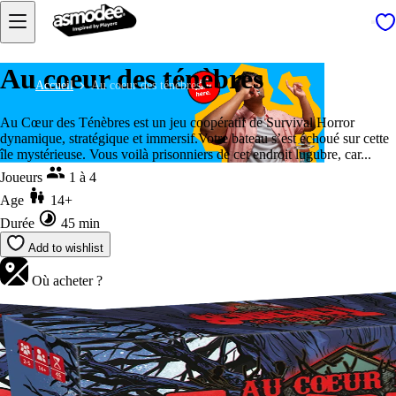
Au coeur des ténèbres
Accueil
Au coeur des ténèbres
Au Cœur des Ténèbres est un jeu coopératif de Survival Horror
dynamique, stratégique et immersif.Votre bateau s’est échoué sur cette
île mystérieuse. Vous voilà prisonniers de cet endroit lugubre, car...
Joueurs
1 à 4
Age
14+
Durée
45 min
Add to wishlist
Où acheter ?