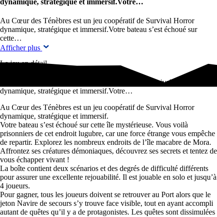
dynamique, stratégique et immersif.Votre…
Au Cœur des Ténèbres est un jeu coopératif de Survival Horror
dynamique, stratégique et immersif.Votre bateau s’est échoué sur
cette…
Afficher plus
Le jeu en détail
Au Cœur des Ténèbres est un jeu coopératif de Survival Horror
dynamique, stratégique et immersif.Votre…
Au Cœur des Ténèbres est un jeu coopératif de Survival Horror
dynamique, stratégique et immersif.
Votre bateau s’est échoué sur cette île mystérieuse. Vous voilà
prisonniers de cet endroit lugubre, car une force étrange vous empêche
de repartir. Explorez les nombreux endroits de l’île macabre de Mora.
Affrontez ses créatures démoniaques, découvrez ses secrets et tentez de
vous échapper vivant !
La boîte contient deux scénarios et des degrés de difficulté différents
pour assurer une excellente rejouabilité. Il est jouable en solo et jusqu’à
4 joueurs.
Pour gagner, tous les joueurs doivent se retrouver au Port alors que le
jeton Navire de secours s’y trouve face visible, tout en ayant accompli
autant de quêtes qu’il y a de protagonistes. Les quêtes sont dissimulées