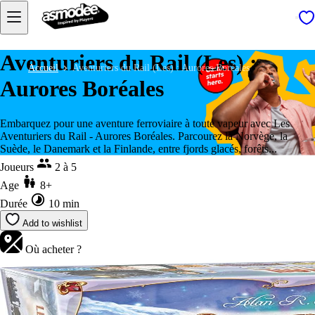
Aventuriers du Rail (Les) :
Accueil
Aventuriers du Rail (Les) : Aurores Boréales
Aurores Boréales
Embarquez pour une aventure ferroviaire à toute vapeur avec Les
Aventuriers du Rail - Aurores Boréales. Parcourez la Norvège, la
Suède, le Danemark et la Finlande, entre fjords glacés, forêts...
Joueurs
2 à 5
Age
8+
Durée
10 min
Add to wishlist
Où acheter ?