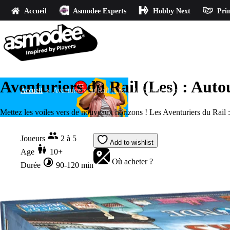
Accueil
Asmodee Experts
Hobby Next
Prin
Aventuriers du Rail (Les) : Aut
Accueil
Aventuriers du Rail (Les) : Autour du Monde
Mettez les voiles vers de nouveaux horizons ! Les Aventuriers du Rail :
Joueurs
2 à 5
Add to wishlist
Age
10+
Où acheter ?
Durée
90-120 min