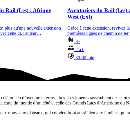
u Rail (Les) : Afrique
Aventuriers du Rail (Les) 
West (Ext)
ien plus qu'une nouvelle extension
Grâce à cette extension, revivez la
vec celle-ci, l'auteur…
premières lignes de chemin de fer
8+
2 à 6
30-60 min
 : Autour du…
élèbre jeu d’aventures ferroviaires. Les joueurs rassemblent des cartes 
t la carte du monde d’un côté et celle des Grands Lacs d’Amérique du No
 deux nouveaux plateaux, qui conviendront aussi bien aux familles qu’au