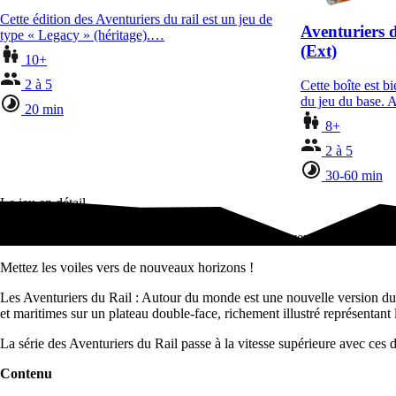
Cette édition des Aventuriers du rail est un jeu de
Aventuriers d
type « Legacy » (héritage).…
(Ext)
10+
2 à 5
Cette boîte est b
du jeu du base. A
20 min
8+
2 à 5
30-60 min
Le jeu en détail
Mettez les voiles vers de nouveaux horizons ! Les Aventuriers du Rail
Mettez les voiles vers de nouveaux horizons !
Les Aventuriers du Rail : Autour du monde est une nouvelle version du c
et maritimes sur un plateau double-face, richement illustré représentan
La série des Aventuriers du Rail passe à la vitesse supérieure avec ces
Contenu