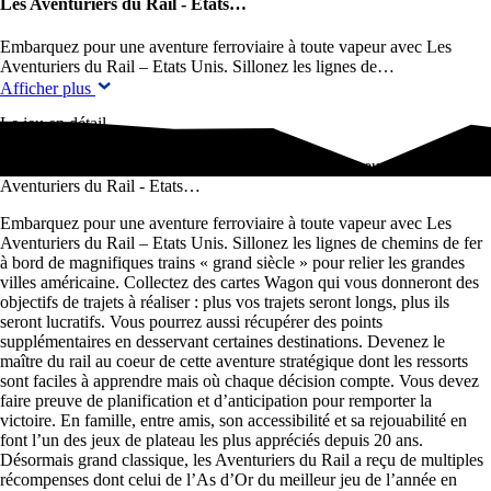
Les Aventuriers du Rail - Etats…
Embarquez pour une aventure ferroviaire à toute vapeur avec Les
Aventuriers du Rail – Etats Unis. Sillonez les lignes de…
Afficher plus
Le jeu en détail
Embarquez pour une aventure ferroviaire à toute vapeur avec Les
Aventuriers du Rail - Etats…
Embarquez pour une aventure ferroviaire à toute vapeur avec Les
Aventuriers du Rail – Etats Unis. Sillonez les lignes de chemins de fer
à bord de magnifiques trains « grand siècle » pour relier les grandes
villes américaine. Collectez des cartes Wagon qui vous donneront des
objectifs de trajets à réaliser : plus vos trajets seront longs, plus ils
seront lucratifs. Vous pourrez aussi récupérer des points
supplémentaires en desservant certaines destinations. Devenez le
maître du rail au coeur de cette aventure stratégique dont les ressorts
sont faciles à apprendre mais où chaque décision compte. Vous devez
faire preuve de planification et d’anticipation pour remporter la
victoire. En famille, entre amis, son accessibilité et sa rejouabilité en
font l’un des jeux de plateau les plus appréciés depuis 20 ans.
Désormais grand classique, les Aventuriers du Rail a reçu de multiples
récompenses dont celui de l’As d’Or du meilleur jeu de l’année en