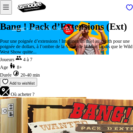
Bang ! Pack d’Extensions (Ext)
Accueil
Bang ! Pack d'Extensions (Ext)
Pour une poignée d’extensions ! Imaginez un duel au zénith pour une
poignée de dollars, à l’ombre de la Vallée de la Mort tandis que le Wild
West Show quitte...
Joueurs
4 à 7
Age
8+
Durée
20-40 min
Add to wishlist
Où acheter ?