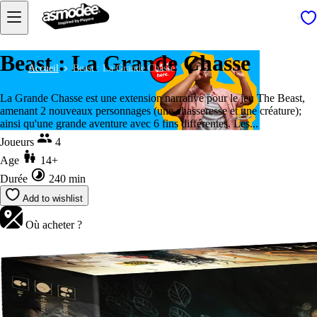
Beast : La Grande Chasse
Accueil
Beast : La Grande Chasse
La Grande Chasse est une extension narrative pour le jeu The Beast,
amenant 2 nouveaux personnages (une chasseresse et une créature);
ainsi qu'une grande aventure avec 6 fins différentes. Les...
Joueurs
4
Age
14+
Durée
240 min
Add to wishlist
Où acheter ?