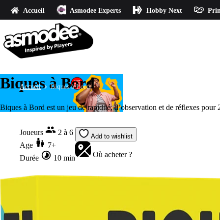
Accueil
Asmodee Experts
Hobby Next
Prin
Biques à Bord
Accueil
Biques à Bord
Biques à Bord est un jeu de rapidité, d’observation et de réflexes pour 
Joueurs
2 à 6
Add to wishlist
Age
7+
Où acheter ?
Durée
10 min