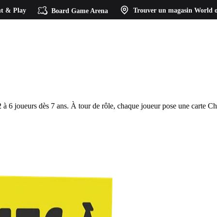
t & Play
Board Game Arena
Trouver un magasin
World o
2 à 6 joueurs dès 7 ans. À tour de rôle, chaque joueur pose une carte Ch