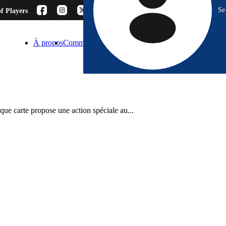
Se
f Players
À propos
Comment choisir ?
Blog
Espace Pro
Contact
que carte propose une action spéciale au...