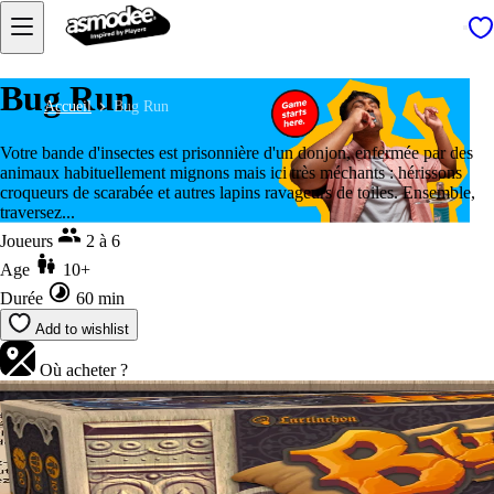
Bug Run
Accueil
Bug Run
Votre bande d'insectes est prisonnière d'un donjon, enfermée par des
animaux habituellement mignons mais ici très méchants : hérissons
croqueurs de scarabée et autres lapins ravageurs de toiles. Ensemble,
traversez...
Joueurs
2 à 6
Age
10+
Durée
60 min
Add to wishlist
Où acheter ?