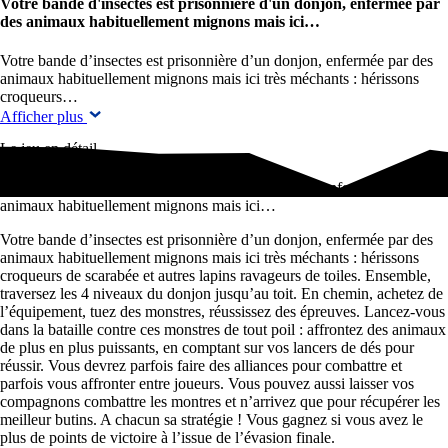
Votre bande d'insectes est prisonnière d'un donjon, enfermée par
des animaux habituellement mignons mais ici…
Votre bande d’insectes est prisonnière d’un donjon, enfermée par des
animaux habituellement mignons mais ici très méchants : hérissons
croqueurs…
Afficher plus
Le jeu en détail
Votre bande d'insectes est prisonnière d'un donjon, enfermée par des
animaux habituellement mignons mais ici…
Votre bande d’insectes est prisonnière d’un donjon, enfermée par des
animaux habituellement mignons mais ici très méchants : hérissons
croqueurs de scarabée et autres lapins ravageurs de toiles. Ensemble,
traversez les 4 niveaux du donjon jusqu’au toit. En chemin, achetez de
l’équipement, tuez des monstres, réussissez des épreuves. Lancez-vous
dans la bataille contre ces monstres de tout poil : affrontez des animaux
de plus en plus puissants, en comptant sur vos lancers de dés pour
réussir. Vous devrez parfois faire des alliances pour combattre et
parfois vous affronter entre joueurs. Vous pouvez aussi laisser vos
compagnons combattre les montres et n’arrivez que pour récupérer les
meilleur butins. A chacun sa stratégie ! Vous gagnez si vous avez le
plus de points de victoire à l’issue de l’évasion finale.