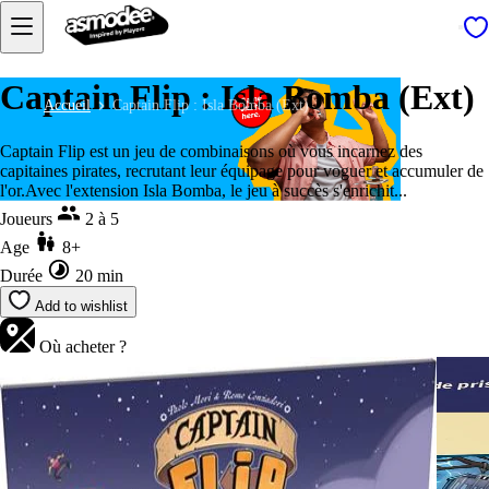
Captain Flip : Isla Bomba (Ext)
Accueil
Captain Flip : Isla Bomba (Ext)
Captain Flip est un jeu de combinaisons où vous incarnez des
capitaines pirates, recrutant leur équipage pour voguer et accumuler de
l'or.Avec l'extension Isla Bomba, le jeu à succès s'enrichit...
Joueurs
2 à 5
Age
8+
Durée
20 min
Add to wishlist
Où acheter ?